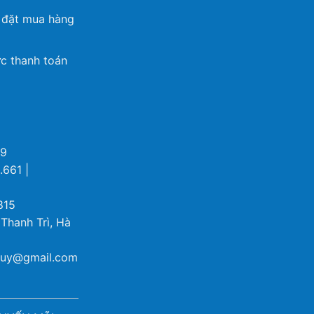
 đặt mua hàng
c thanh toán
69
.661 |
815
 Thanh Trì, Hà
ybuy@gmail.com