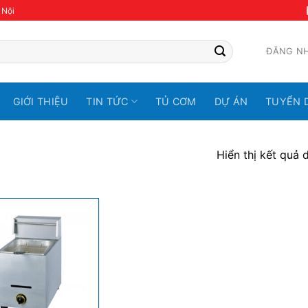
 Nội
ĐĂNG N
GIỚI THIỆU
TIN TỨC
TỦ CƠM
DỰ ÁN
TUYỂN 
Hiển thị kết quả 