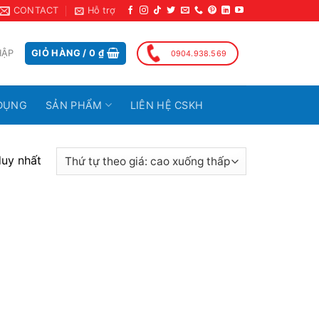
CONTACT
Hỗ trợ
HẬP
GIỎ HÀNG /
0
₫
0904.938.569
DỤNG
SẢN PHẨM
LIÊN HỆ CSKH
duy nhất