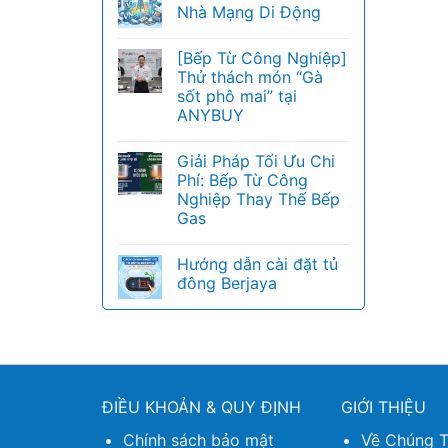
Nhà Mạng Di Động
[Bếp Từ Công Nghiệp]
Thử thách món “Gà
sốt phô mai” tại
ANYBUY
Giải Pháp Tối Ưu Chi
Phí: Bếp Từ Công
Nghiệp Thay Thế Bếp
Gas
Hướng dẫn cài đặt tủ
đông Berjaya
ĐIỀU KHOẢN & QUY ĐỊNH
GIỚI THIỆU
Chính sách bảo mật
Về Chúng T