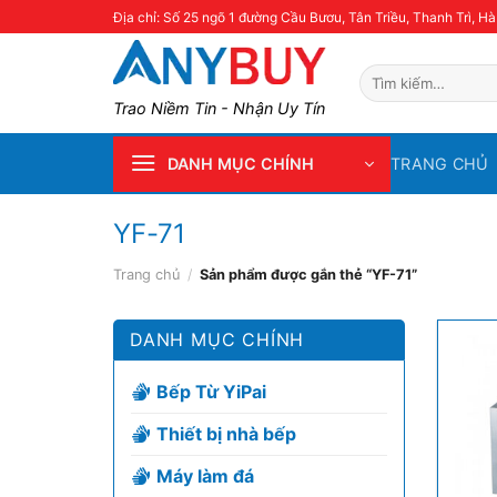
Skip
Địa chỉ: Số 25 ngõ 1 đường Cầu Bươu, Tân Triều, Thanh Trì, Hà
to
content
Tìm
kiếm:
Trao Niềm Tin - Nhận Uy Tín
TRANG CHỦ
DANH MỤC CHÍNH
YF-71
Trang chủ
/
Sản phẩm được gắn thẻ “YF-71”
DANH MỤC CHÍNH
Bếp Từ YiPai
Thiết bị nhà bếp
Máy làm đá