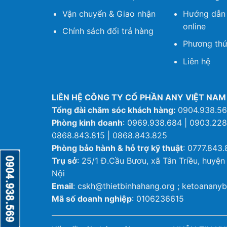
Vận chuyển & Giao nhận
Hướng dẫn
online
Chính sách đổi trả hàng
Phương thứ
Liên hệ
LIÊN HỆ CÔNG TY CỔ PHẦN ANY VIỆT NAM
Tổng đài chăm sóc khách hàng:
0904.938.5
Phòng kinh doanh
: 0969.938.684 | 0903.228
0868.843.815 | 0868.843.825
Phòng bảo hành & hỗ trợ kỹ thuật
: 0777.843.
Trụ sở
: 25/1 Đ.Cầu Bươu, xã Tân Triều, huyện
Nội
Email
: cskh@thietbinhahang.org ; ketoanan
Mã số doanh nghiệp
: 0106236615