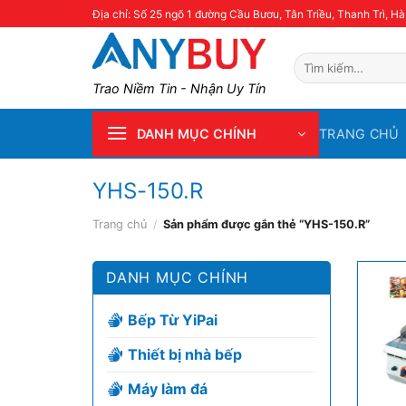
Skip
Địa chỉ: Số 25 ngõ 1 đường Cầu Bươu, Tân Triều, Thanh Trì, Hà
to
content
Tìm
kiếm:
Trao Niềm Tin - Nhận Uy Tín
TRANG CHỦ
DANH MỤC CHÍNH
YHS-150.R
Trang chủ
/
Sản phẩm được gắn thẻ “YHS-150.R”
DANH MỤC CHÍNH
Bếp Từ YiPai
Thiết bị nhà bếp
Máy làm đá