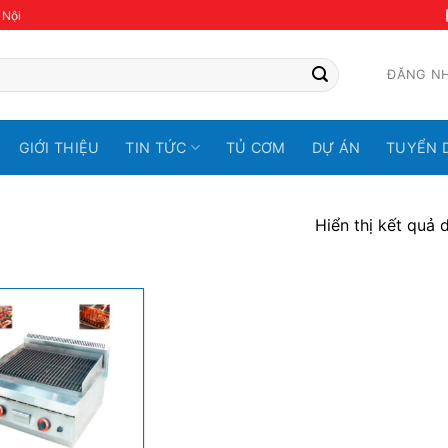
 Nội
ĐĂNG N
GIỚI THIỆU
TIN TỨC
TỦ CƠM
DỰ ÁN
TUYỂN 
Hiển thị kết quả 