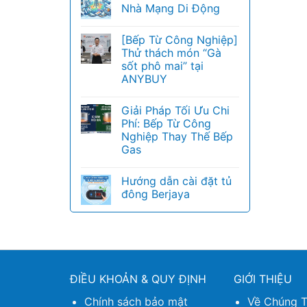
Nhà Mạng Di Động
[Bếp Từ Công Nghiệp]
Thử thách món “Gà
sốt phô mai” tại
ANYBUY
Giải Pháp Tối Ưu Chi
Phí: Bếp Từ Công
Nghiệp Thay Thế Bếp
Gas
Hướng dẫn cài đặt tủ
đông Berjaya
ĐIỀU KHOẢN & QUY ĐỊNH
GIỚI THIỆU
Chính sách bảo mật
Về Chúng T