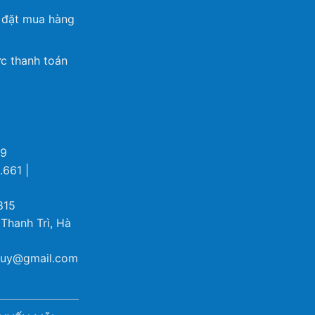
 đặt mua hàng
c thanh toán
69
.661 |
815
 Thanh Trì, Hà
ybuy@gmail.com