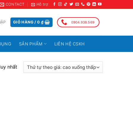
CONTACT
Hỗ trợ
HẬP
GIỎ HÀNG /
0
₫
0904.938.569
DỤNG
SẢN PHẨM
LIÊN HỆ CSKH
duy nhất