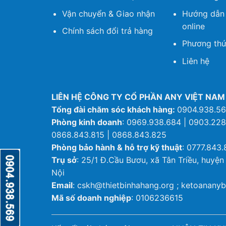
Vận chuyển & Giao nhận
Hướng dẫn
online
Chính sách đổi trả hàng
Phương thứ
Liên hệ
LIÊN HỆ CÔNG TY CỔ PHẦN ANY VIỆT NAM
Tổng đài chăm sóc khách hàng:
0904.938.5
Phòng kinh doanh
: 0969.938.684 | 0903.228
0868.843.815 | 0868.843.825
Phòng bảo hành & hỗ trợ kỹ thuật
: 0777.843.
Trụ sở
: 25/1 Đ.Cầu Bươu, xã Tân Triều, huyện
Nội
Email
: cskh@thietbinhahang.org ; ketoanan
Mã số doanh nghiệp
: 0106236615