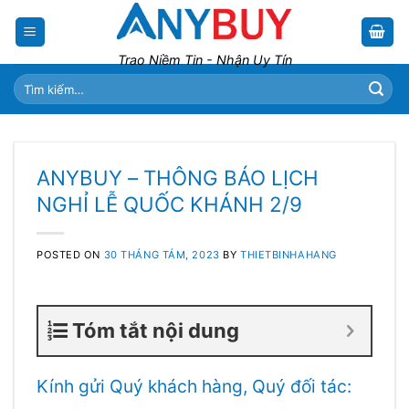
Skip
to
content
Trao Niềm Tin - Nhận Uy Tín
Tìm
kiếm:
ANYBUY – THÔNG BÁO LỊCH
NGHỈ LỄ QUỐC KHÁNH 2/9
POSTED ON
30 THÁNG TÁM, 2023
BY
THIETBINHAHANG
Tóm tắt nội dung
Kính gửi Quý khách hàng, Quý đối tác: