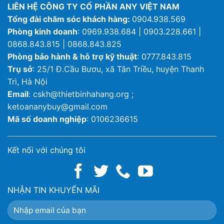
LIÊN HỆ CÔNG TY CỔ PHẦN ANY VIỆT NAM
Tổng đài chăm sóc khách hàng:
0904.938.569
Phòng kinh doanh
: 0969.938.684 | 0903.228.661 |
0868.843.815 | 0868.843.825
Phòng bảo hành & hỗ trợ kỹ thuật
: 0777.843.815
Trụ sở
: 25/1 Đ.Cầu Bươu, xã Tân Triều, huyện Thanh
Trì, Hà Nội
Email
: cskh@thietbinhahang.org ;
ketoananybuy@gmail.com
Mã số doanh nghiệp
: 0106236615
Kết nối với chúng tôi
NHẬN TIN KHUYẾN MÃI