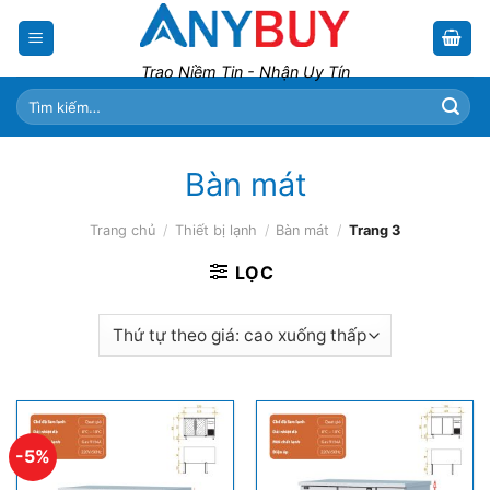
Skip
to
content
Trao Niềm Tin - Nhận Uy Tín
Tìm
kiếm:
Bàn mát
Trang chủ
/
Thiết bị lạnh
/
Bàn mát
/
Trang 3
LỌC
-5%