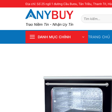
Skip
Địa chỉ: Số 25 ngõ 1 đường Cầu Bươu, Tân Triều, Thanh Trì, Hà
to
content
Tìm
kiếm:
Trao Niềm Tin - Nhận Uy Tín
TRANG CHỦ
DANH MỤC CHÍNH