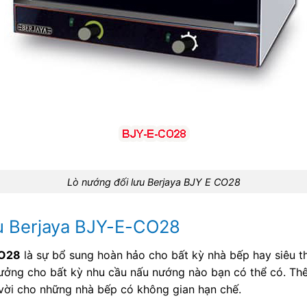
Lò nướng đối lưu Berjaya BJY E CO28
ưu Berjaya BJY-E-CO28
O28
là sự bổ sung hoàn hảo cho bất kỳ nhà bếp hay siêu th
ý tưởng cho bất kỳ nhu cầu nấu nướng nào bạn có thể có. T
 vời cho những nhà bếp có không gian hạn chế.