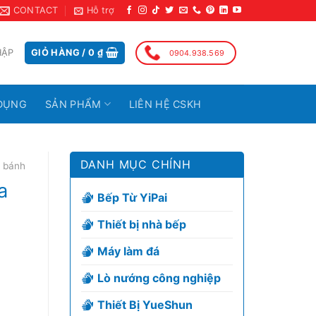
CONTACT
Hỗ trợ
HẬP
GIỎ HÀNG /
0
₫
0904.938.569
DỤNG
SẢN PHẨM
LIÊN HỆ CSKH
DANH MỤC CHÍNH
 bánh
a
Bếp Từ YiPai
Thiết bị nhà bếp
Máy làm đá
Lò nướng công nghiệp
Thiết Bị YueShun