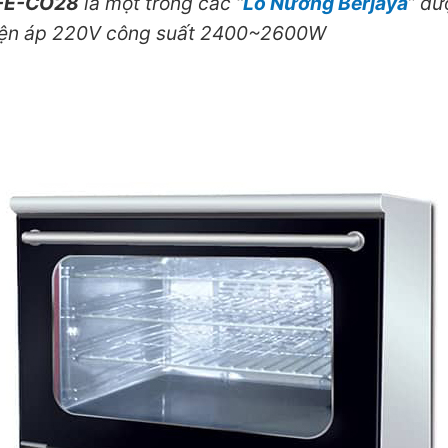
Y-E-CO28
là một trong các “
Lò Nướng Berjaya
” đư
ện áp 220V công suất 2400~2600W