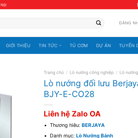
 Nội
ĐĂNG N
GIỚI THIỆU
TIN TỨC
TỦ CƠM
DỰ ÁN
TUYỂN 
Trang chủ
/
Lò nướng công nghiệp
/
Lò nướng
Lò nướng đối lưu Berjay
BJY-E-CO28
Liên hệ Zalo OA
Thương hiêu:
BERJAYA
Danh mục:
Lò Nướng Bánh