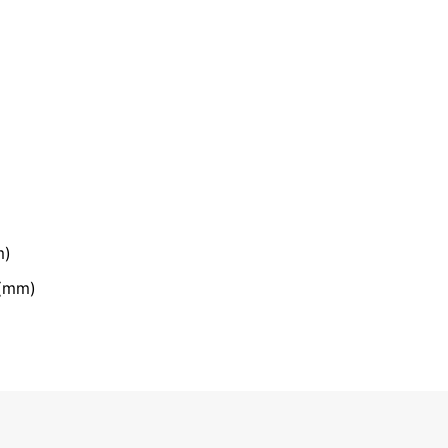
m)
0(mm)