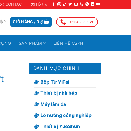
CONTACT
Hỗ trợ
HẬP
GIỎ HÀNG /
0
₫
0904.938.569
DỤNG
SẢN PHẨM
LIÊN HỆ CSKH
DANH MỤC CHÍNH
t
Bếp Từ YiPai
Thiết bị nhà bếp
Máy làm đá
Lò nướng công nghiệp
Thiết Bị YueShun