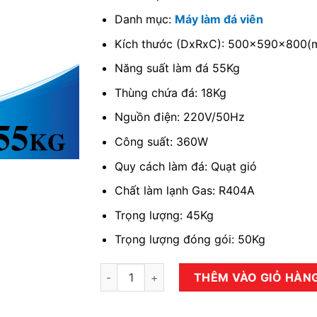
Danh mục:
Máy làm đá viên
Kích thước (DxRxC): 500x590x800(
Năng suất làm đá 55Kg
Thùng chứa đá: 18Kg
Nguồn điện: 220V/50Hz
Công suất: 360W
Quy cách làm đá: Quạt gió
Chất làm lạnh Gas: R404A
Trọng lượng: 45Kg
Trọng lượng đóng gói: 50Kg
Máy làm đá viên Coldraft CD-120P số lượng
THÊM VÀO GIỎ HÀN