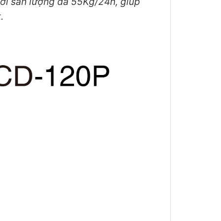
với sản lượng đá 55Kg/24h, giúp
.