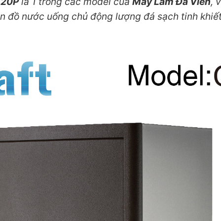
120P
là 1 trong các model của
Máy Làm Đá Viên
, 
 đồ nước uống chủ động lượng đá sạch tinh khiết