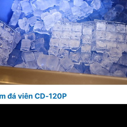
àm đá viên CD-120P