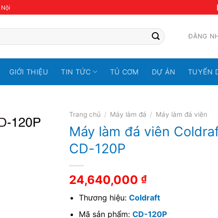
 Nội
ĐĂNG N
GIỚI THIỆU
TIN TỨC
TỦ CƠM
DỰ ÁN
TUYỂN 
Trang chủ
/
Máy làm đá
/
Máy làm đá viên
Máy làm đá viên Coldraf
CD-120P
24,640,000
₫
Thương hiệu:
Coldraft
Mã sản phẩm:
CD-120P