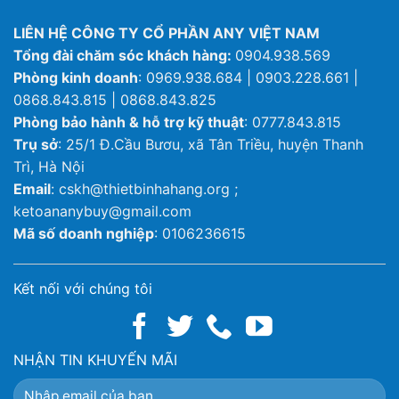
LIÊN HỆ CÔNG TY CỔ PHẦN ANY VIỆT NAM
Tổng đài chăm sóc khách hàng:
0904.938.569
Phòng kinh doanh
: 0969.938.684 | 0903.228.661 |
0868.843.815 | 0868.843.825
Phòng bảo hành & hỗ trợ kỹ thuật
: 0777.843.815
Trụ sở
: 25/1 Đ.Cầu Bươu, xã Tân Triều, huyện Thanh
Trì, Hà Nội
Email
: cskh@thietbinhahang.org ;
ketoananybuy@gmail.com
Mã số doanh nghiệp
: 0106236615
Kết nối với chúng tôi
NHẬN TIN KHUYẾN MÃI