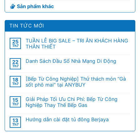
Sản phẩm khác
TIN TỨC MỚI
TUẦN LỄ BIG SALE – TRI ÂN KHÁCH HÀNG
25
Th7
THÂN THIẾT
Danh Sách Đầu Số Nhà Mạng Di Động
22
Th7
[Bếp Từ Công Nghiệp] Thử thách món “Gà
18
Th7
sốt phô mai” tại ANYBUY
Giải Pháp Tối Ưu Chi Phí: Bếp Từ Công
15
Th7
Nghiệp Thay Thế Bếp Gas
Hướng dẫn cài đặt tủ đông Berjaya
13
Th7