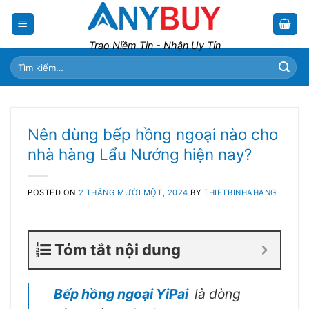
Skip
to
content
Trao Niềm Tin - Nhận Uy Tín
Tìm
kiếm:
Nên dùng bếp hồng ngoại nào cho
nhà hàng Lẩu Nướng hiện nay?
POSTED ON
2 THÁNG MƯỜI MỘT, 2024
BY
THIETBINHAHANG
Tóm tắt nội dung
Bếp hồng ngoại YiPai
là dòng