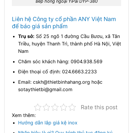
Bếp hồng ngoại YiPai DYP-380
Liên hệ Công ty cổ phần ANY Việt Nam
để báo giá sản phẩm
Trụ sở:
Số 25 ngõ 1 đường Cầu Bươu, xã Tân
Triều, huyện Thanh Trì, thành phố Hà Nội, Việt
Nam
Chăm sóc khách hàng: 0904.938.569
Điện thoại cố định: 024.6663.2233
Email: cskh@thietbinhahang.org hoặc
sotaythietbi@gmail.com
Rate this post
Xem thêm:
Hướng dẫn lắp giá kệ inox
Nhãn hiệu là gì? Quy trình thủ tục đăng ký