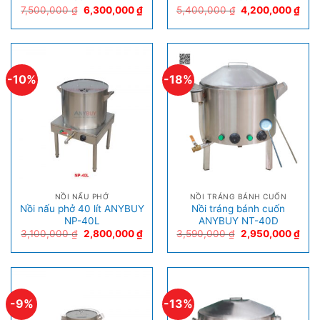
7,500,000
₫
6,300,000
₫
5,400,000
₫
4,200,000
₫
-10%
-18%
NỒI NẤU PHỞ
NỒI TRÁNG BÁNH CUỐN
Nồi nấu phở 40 lít ANYBUY
Nồi tráng bánh cuốn
NP-40L
ANYBUY NT-40D
3,100,000
₫
2,800,000
₫
3,590,000
₫
2,950,000
₫
-9%
-13%