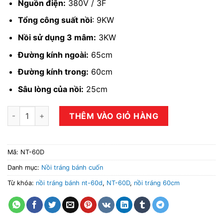
Nguồn điện:
380V / 3F
Tổng công suất nồi
: 9KW
Nồi sử dụng 3 mâm:
3KW
Đường kính ngoài:
65cm
Đường kính trong:
60cm
Sâu lòng của nồi:
25cm
Nồi tráng bánh cuốn NT-60D số lượng
THÊM VÀO GIỎ HÀNG
Mã:
NT-60D
Danh mục:
Nồi tráng bánh cuốn
Từ khóa:
nồi tráng bánh nt-60d
,
NT-60D
,
nồi tráng 60cm