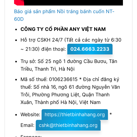
Báo giá sản phẩm Nồi tráng bánh cuốn NT-
60D
CÔNG TY CỔ PHẦN ANY VIỆT NAM
Hỗ trợ CSKH 24/7 (Tất cả các ngày từ 6:30
~ 21:30) điện thoại:
024.6663.2233
Trụ sở: Số 25 ngõ 1 đường Cầu Bươu, Tân
Triều, Thanh Trì, Hà Nội
Mã số thuế: 0106236615 * Địa chỉ đăng ký
thuế: Số nhà 16, ngõ 61 đường Nguyễn Văn
Trỗi, Phường Phương Liệt, Quận Thanh
Xuân, Thành phố Hà Nội, Việt Nam
Website:
https://thietbinhahang.org
*
Email:
cshk@thietbinhahang.org