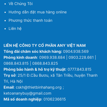
Về Chúng Tôi
Hướng dẫn đặt mua hàng online
Phương thức thanh toán
Liên hệ
LIÊN HỆ CÔNG TY CỔ PHẦN ANY VIỆT NAM
Tổng đài chăm sóc khách hàng:
0904.938.569
Phòng kinh doanh
: 0969.938.684 | 0903.228.661 |
0868.843.815 | 0868.843.825
Phòng bảo hành & hỗ trợ kỹ thuật
: 0777.843.815
Trụ sở
: 25/1 Đ.Cầu Bươu, xã Tân Triều, huyện Thanh
Trì, Hà Nội
Email
: cskh@thietbinhahang.org ;
ketoananybuy@gmail.com
Mã số doanh nghiệp
: 0106236615