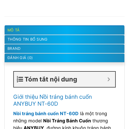
MÔ TẢ
THÔNG TIN BỔ SUNG
BRAND
ĐÁNH GIÁ (0)
Tóm tắt nội dung
Giới thiệu Nồi tráng bánh cuốn
ANYBUY NT-60D
Nồi tráng bánh cuốn NT-60D
là một trong
những model
Nồi Tráng Bánh Cuốn
thương
hiệu
ANYBUY
, đường kính khuôn tráng bánh