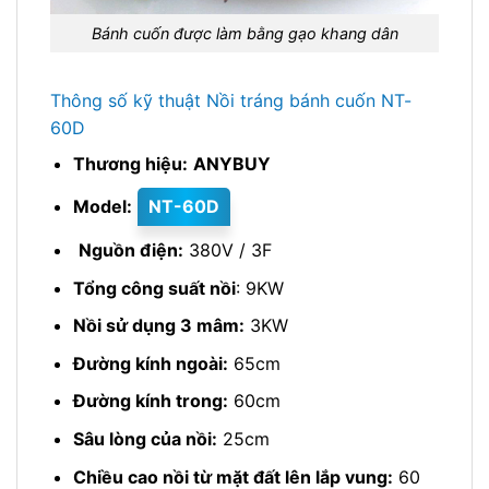
Bánh cuốn được làm bằng gạo khang dân
Thông số kỹ thuật Nồi tráng bánh cuốn NT-
60D
Thương hiệu:
ANYBUY
Model:
NT-60D
Nguồn điện:
380V / 3F
Tổng công suất nồi
: 9KW
Nồi sử dụng 3 mâm:
3KW
Đường kính ngoài:
65cm
Đường kính trong:
60cm
Sâu lòng của nồi:
25cm
Chiều cao nồi từ mặt đất lên lắp vung:
60