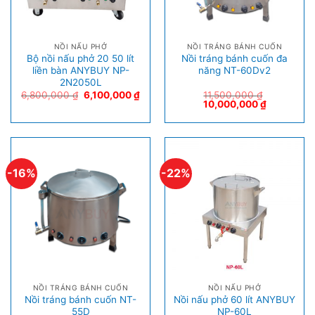
NỒI NẤU PHỞ
NỒI TRÁNG BÁNH CUỐN
Bộ nồi nấu phở 20 50 lít
Nồi tráng bánh cuốn đa
liền bàn ANYBUY NP-
năng NT-60Dv2
2N2050L
6,800,000
₫
6,100,000
₫
11,500,000
₫
10,000,000
₫
-16%
-22%
NỒI TRÁNG BÁNH CUỐN
NỒI NẤU PHỞ
Nồi tráng bánh cuốn NT-
Nồi nấu phở 60 lít ANYBUY
55D
NP-60L