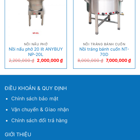
NỒI NẤU PHỞ
NỒI TRÁNG BÁNH CUỐN
Nồi nấu phở 20 lít ANYBUY
Nồi tráng bánh cuốn NT-
NP-20L
70D
2,200,000
₫
2,000,000
₫
8,000,000
₫
7,000,000
₫
ĐIỀU KHOẢN & QUY ĐỊNH
Chính sách bảo mật
Vận chuyển & Giao nhận
Chính sách đổi trả hàng
GIỚI THIỆU