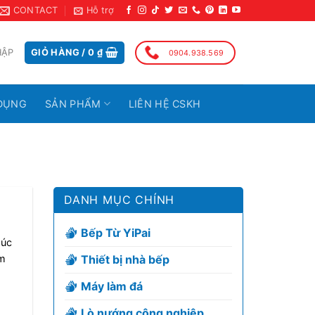
CONTACT
Hỗ trợ
HẬP
GIỎ HÀNG /
0
₫
0904.938.569
DỤNG
SẢN PHẨM
LIÊN HỆ CSKH
DANH MỤC CHÍNH
Bếp Từ YiPai
húc
Thiết bị nhà bếp
àm
Máy làm đá
Lò nướng công nghiệp