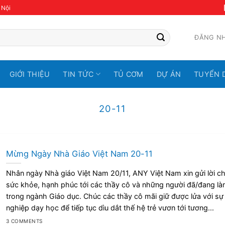
 Nội
ĐĂNG N
GIỚI THIỆU
TIN TỨC
TỦ CƠM
DỰ ÁN
TUYỂN 
20-11
Mừng Ngày Nhà Giáo Việt Nam 20-11
Nhân ngày Nhà giáo Việt Nam 20/11, ANY Việt Nam xin gửi lời c
sức khỏe, hạnh phúc tới các thầy cô và những người đã/đang l
trong ngành Giáo dục. Chúc các thầy cô mãi giữ được lửa với sự
nghiệp dạy học để tiếp tục dìu dắt thế hệ trẻ vươn tới tương...
3 COMMENTS