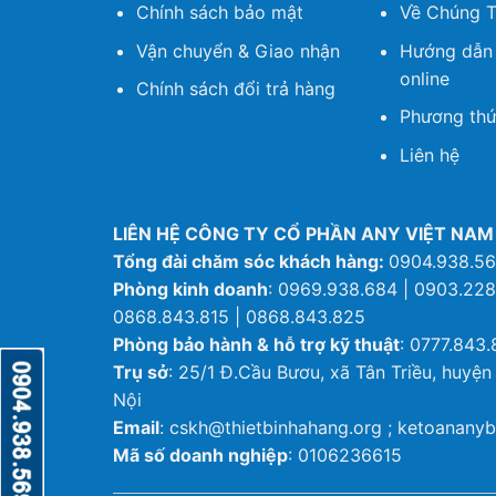
Chính sách bảo mật
Về Chúng T
Vận chuyển & Giao nhận
Hướng dẫn
online
Chính sách đổi trả hàng
Phương thứ
Liên hệ
LIÊN HỆ CÔNG TY CỔ PHẦN ANY VIỆT NAM
Tổng đài chăm sóc khách hàng:
0904.938.5
Phòng kinh doanh
: 0969.938.684 | 0903.228
0868.843.815 | 0868.843.825
Phòng bảo hành & hỗ trợ kỹ thuật
: 0777.843.
Trụ sở
: 25/1 Đ.Cầu Bươu, xã Tân Triều, huyện
Nội
Email
: cskh@thietbinhahang.org ; ketoanan
Mã số doanh nghiệp
: 0106236615