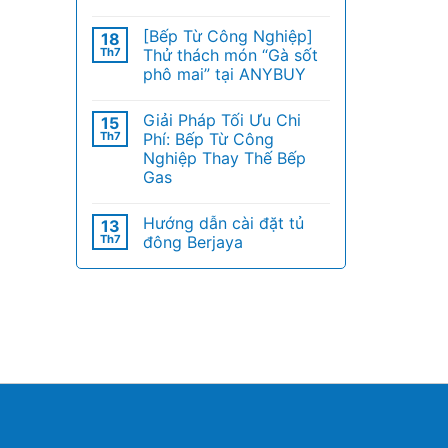
[Bếp Từ Công Nghiệp]
18
Th7
Thử thách món “Gà sốt
phô mai” tại ANYBUY
Giải Pháp Tối Ưu Chi
15
Th7
Phí: Bếp Từ Công
Nghiệp Thay Thế Bếp
Gas
Hướng dẫn cài đặt tủ
13
Th7
đông Berjaya