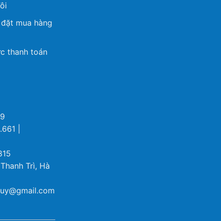
ôi
 đặt mua hàng
c thanh toán
69
.661 |
815
 Thanh Trì, Hà
ybuy@gmail.com