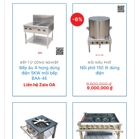
-6%
BẾP TỪ CÔNG NGHIỆP
NỒI NẤU PHỞ
Bếp âu 4 họng dùng
Nồi phở 150 lít dùng
điện 5KW mỗi bếp
điện
BAA-4E
9,600,000
₫
Liên hệ Zalo OA
9,000,000
₫