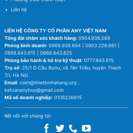
Liên hệ
LIÊN HỆ CÔNG TY CỔ PHẦN ANY VIỆT NAM
Tổng đài chăm sóc khách hàng:
0904.938.569
Phòng kinh doanh
: 0969.938.684 | 0903.228.661 |
0868.843.815 | 0868.843.825
Phòng bảo hành & hỗ trợ kỹ thuật
: 0777.843.815
Trụ sở
: 25/1 Đ.Cầu Bươu, xã Tân Triều, huyện Thanh
Trì, Hà Nội
Email
: cskh@thietbinhahang.org ;
ketoananybuy@gmail.com
Mã số doanh nghiệp
: 0106236615
Kết nối với chúng tôi