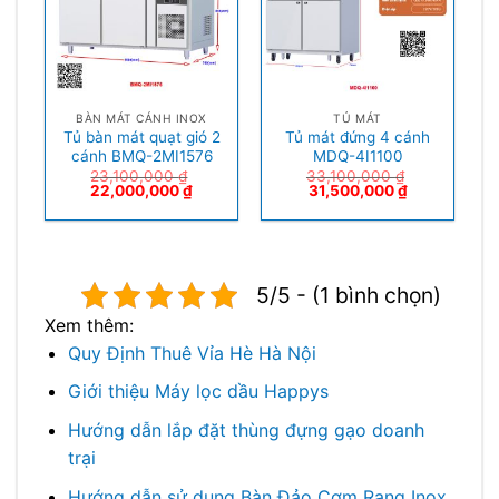
BÀN MÁT CÁNH INOX
TỦ MÁT
Tủ bàn mát quạt gió 2
Tủ mát đứng 4 cánh
cánh BMQ-2MI1576
MDQ-4I1100
23,100,000
₫
33,100,000
₫
22,000,000
₫
31,500,000
₫
5/5 - (1 bình chọn)
Xem thêm:
Quy Định Thuê Vỉa Hè Hà Nội
Giới thiệu Máy lọc dầu Happys
Hướng dẫn lắp đặt thùng đựng gạo doanh
trại
Hướng dẫn sử dụng Bàn Đảo Cơm Rang Inox