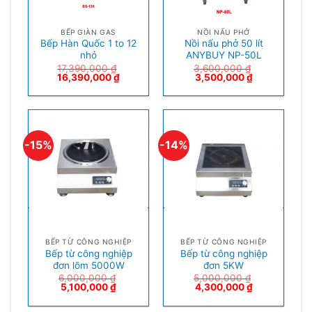
BẾP GIÀN GAS
NỒI NẤU PHỞ
Bếp Hàn Quốc 1 to 12
Nồi nấu phở 50 lít
nhỏ
ANYBUY NP-50L
17,390,000
₫
3,600,000
₫
16,390,000
₫
3,500,000
₫
-15%
-14%
BẾP TỪ CÔNG NGHIỆP
BẾP TỪ CÔNG NGHIỆP
Bếp từ công nghiệp
Bếp từ công nghiệp
đơn lõm 5000W
đơn 5KW
6,000,000
₫
5,000,000
₫
5,100,000
₫
4,300,000
₫