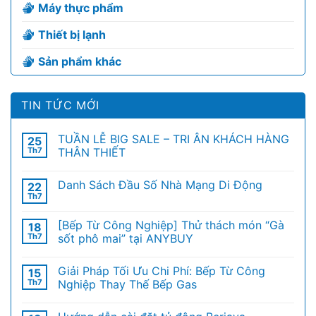
Máy thực phẩm
Thiết bị lạnh
Sản phẩm khác
TIN TỨC MỚI
TUẦN LỄ BIG SALE – TRI ÂN KHÁCH HÀNG
25
Th7
THÂN THIẾT
Danh Sách Đầu Số Nhà Mạng Di Động
22
Th7
[Bếp Từ Công Nghiệp] Thử thách món “Gà
18
Th7
sốt phô mai” tại ANYBUY
Giải Pháp Tối Ưu Chi Phí: Bếp Từ Công
15
Th7
Nghiệp Thay Thế Bếp Gas