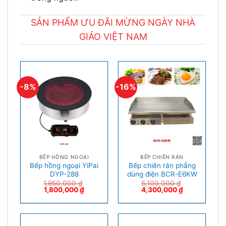
SẢN PHẨM ƯU ĐÃI MỪNG NGÀY NHÀ
GIÁO VIỆT NAM
-8%
-16%
BẾP HỒNG NGOẠI
BẾP CHIÊN RÁN
Bếp hồng ngoại YiPai
Bếp chiên rán phẳng
DYP-288
dùng điện BCR-E6KW
1,950,000
₫
5,100,000
₫
1,800,000
₫
4,300,000
₫