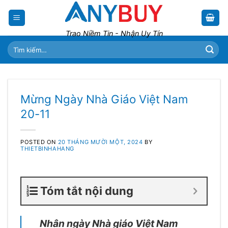
Skip
to
content
Trao Niềm Tin - Nhận Uy Tín
Tìm
kiếm:
Mừng Ngày Nhà Giáo Việt Nam
20-11
POSTED ON
20 THÁNG MƯỜI MỘT, 2024
BY
THIETBINHAHANG
Tóm tắt nội dung
Nhân ngày Nhà giáo Việt Nam