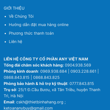
GIỚI THIỆU
Về Chúng Tôi
Hướng dẫn đặt mua hàng online
Phương thức thanh toán
Liên hệ
LIÊN HỆ CÔNG TY CỔ PHẦN ANY VIỆT NAM
Tổng đài chăm sóc khách hàng:
0904.938.569
Phòng kinh doanh
: 0969.938.684 | 0903.228.661 |
0868.843.815 | 0868.843.825
Phòng bảo hành & hỗ trợ kỹ thuật
: 0777.843.815
Trụ sở
: 25/1 Đ.Cầu Bươu, xã Tân Triều, huyện Thanh
Trì, Hà Nội
Email
: cskh@thietbinhahang.org ;
ketoananybuy@gmail.com