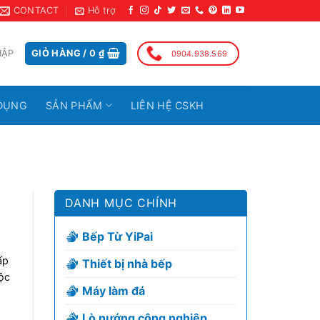
CONTACT
Hỗ trợ
HẬP
GIỎ HÀNG /
0
₫
0904.938.569
DỤNG
SẢN PHẨM
LIÊN HỆ CSKH
DANH MỤC CHÍNH
Bếp Từ YiPai
ấp
Thiết bị nhà bếp
ộc
Máy làm đá
Lò nướng công nghiệp