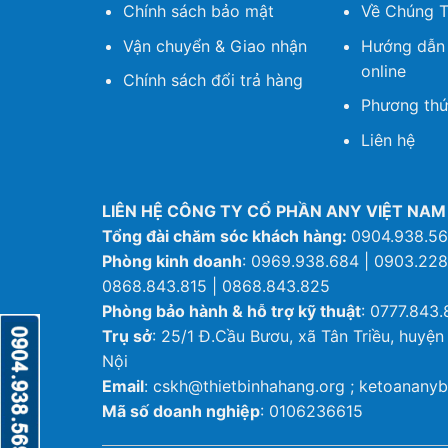
Chính sách bảo mật
Về Chúng T
Vận chuyển & Giao nhận
Hướng dẫn
online
Chính sách đổi trả hàng
Phương thứ
Liên hệ
LIÊN HỆ CÔNG TY CỔ PHẦN ANY VIỆT NAM
Tổng đài chăm sóc khách hàng:
0904.938.5
Phòng kinh doanh
: 0969.938.684 | 0903.228
0868.843.815 | 0868.843.825
Phòng bảo hành & hỗ trợ kỹ thuật
: 0777.843.
Trụ sở
: 25/1 Đ.Cầu Bươu, xã Tân Triều, huyện
Nội
Email
: cskh@thietbinhahang.org ; ketoanan
Mã số doanh nghiệp
: 0106236615