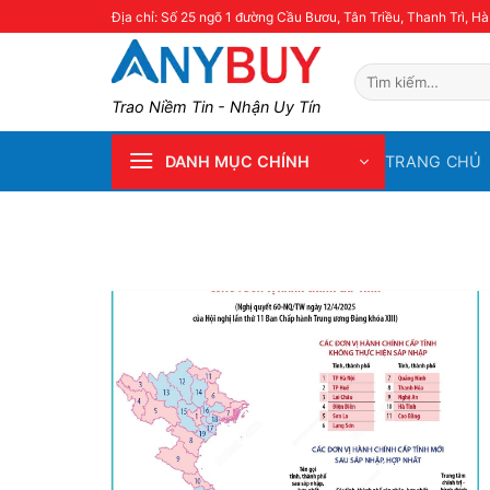
Skip
Địa chỉ: Số 25 ngõ 1 đường Cầu Bươu, Tân Triều, Thanh Trì, Hà
to
content
Tìm
kiếm:
Trao Niềm Tin - Nhận Uy Tín
TRANG CHỦ
DANH MỤC CHÍNH