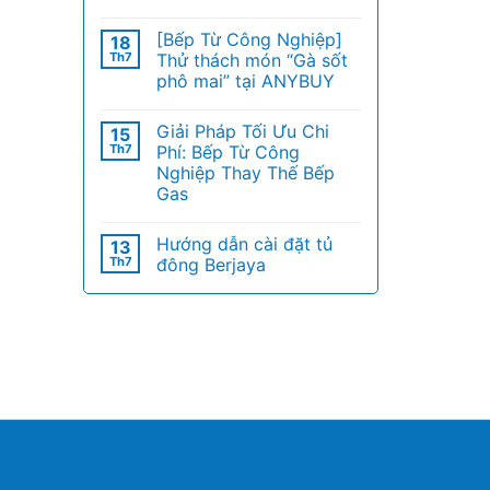
[Bếp Từ Công Nghiệp]
18
Th7
Thử thách món “Gà sốt
phô mai” tại ANYBUY
Giải Pháp Tối Ưu Chi
15
Th7
Phí: Bếp Từ Công
Nghiệp Thay Thế Bếp
Gas
Hướng dẫn cài đặt tủ
13
Th7
đông Berjaya