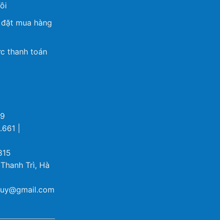
ôi
 đặt mua hàng
c thanh toán
69
.661 |
815
 Thanh Trì, Hà
ybuy@gmail.com