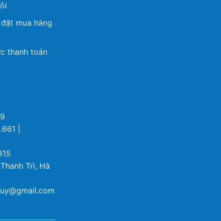
ôi
 đặt mua hàng
c thanh toán
69
.661 |
815
 Thanh Trì, Hà
ybuy@gmail.com