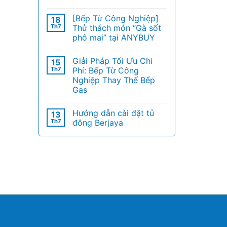
[Bếp Từ Công Nghiệp]
18
Th7
Thử thách món “Gà sốt
phô mai” tại ANYBUY
Giải Pháp Tối Ưu Chi
15
Th7
Phí: Bếp Từ Công
Nghiệp Thay Thế Bếp
Gas
Hướng dẫn cài đặt tủ
13
Th7
đông Berjaya