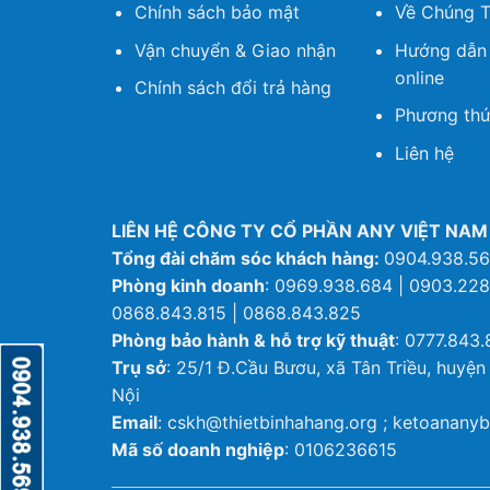
Chính sách bảo mật
Về Chúng T
Vận chuyển & Giao nhận
Hướng dẫn
online
Chính sách đổi trả hàng
Phương thứ
Liên hệ
LIÊN HỆ CÔNG TY CỔ PHẦN ANY VIỆT NAM
Tổng đài chăm sóc khách hàng:
0904.938.5
Phòng kinh doanh
: 0969.938.684 | 0903.228
0868.843.815 | 0868.843.825
Phòng bảo hành & hỗ trợ kỹ thuật
: 0777.843.
Trụ sở
: 25/1 Đ.Cầu Bươu, xã Tân Triều, huyện
Nội
Email
: cskh@thietbinhahang.org ; ketoanan
Mã số doanh nghiệp
: 0106236615