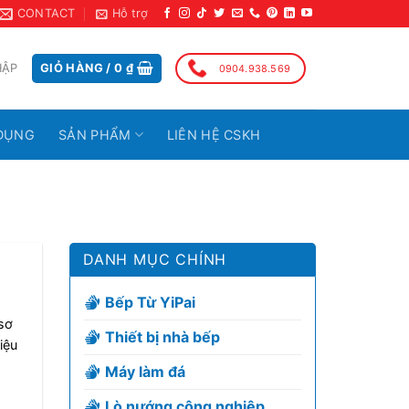
CONTACT
Hỗ trợ
HẬP
GIỎ HÀNG /
0
₫
0904.938.569
DỤNG
SẢN PHẨM
LIÊN HỆ CSKH
DANH MỤC CHÍNH
Bếp Từ YiPai
sơ
Thiết bị nhà bếp
iệu
Máy làm đá
Lò nướng công nghiệp