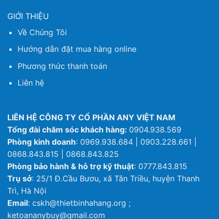
GIỚI THIỆU
Về Chúng Tôi
Hướng dẫn đặt mua hàng online
Phương thức thanh toán
Liên hệ
LIÊN HỆ CÔNG TY CỔ PHẦN ANY VIỆT NAM
Tổng đài chăm sóc khách hàng:
0904.938.569
Phòng kinh doanh
: 0969.938.684 | 0903.228.661 |
0868.843.815 | 0868.843.825
Phòng bảo hành & hỗ trợ kỹ thuật
: 0777.843.815
Trụ sở
: 25/1 Đ.Cầu Bươu, xã Tân Triều, huyện Thanh
Trì, Hà Nội
Email
: cskh@thietbinhahang.org ;
ketoananybuy@gmail.com