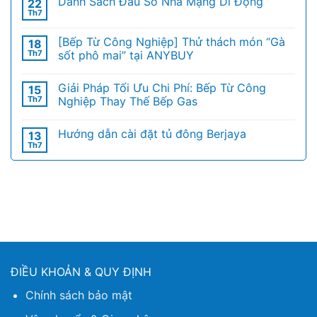
Danh Sách Đầu Số Nhà Mạng Di Động
22
Th7
[Bếp Từ Công Nghiệp] Thử thách món “Gà
18
Th7
sốt phô mai” tại ANYBUY
Giải Pháp Tối Ưu Chi Phí: Bếp Từ Công
15
Th7
Nghiệp Thay Thế Bếp Gas
Hướng dẫn cài đặt tủ đông Berjaya
13
Th7
ĐIỀU KHOẢN & QUY ĐỊNH
Chính sách bảo mật