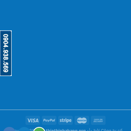
Copyright 2026 ©
thietbinhahang.org
-|- bởi
Công ty cổ