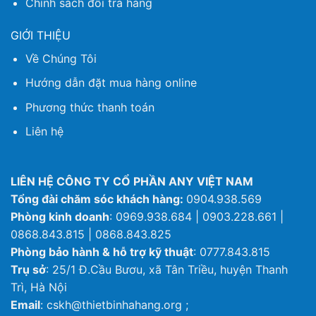
Chính sách đổi trả hàng
GIỚI THIỆU
Về Chúng Tôi
Hướng dẫn đặt mua hàng online
Phương thức thanh toán
Liên hệ
LIÊN HỆ CÔNG TY CỔ PHẦN ANY VIỆT NAM
Tổng đài chăm sóc khách hàng:
0904.938.569
Phòng kinh doanh
: 0969.938.684 | 0903.228.661 |
0868.843.815 | 0868.843.825
Phòng bảo hành & hỗ trợ kỹ thuật
: 0777.843.815
Trụ sở
: 25/1 Đ.Cầu Bươu, xã Tân Triều, huyện Thanh
Trì, Hà Nội
Email
: cskh@thietbinhahang.org ;