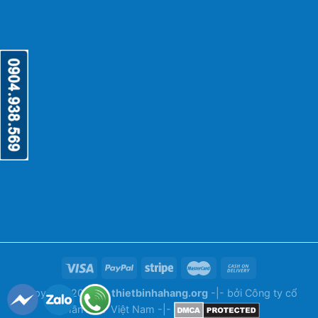
Copyright 2026 ©
thietbinhahang.org
-|- bởi
Công ty cổ
phần ANY Việt Nam
-|-