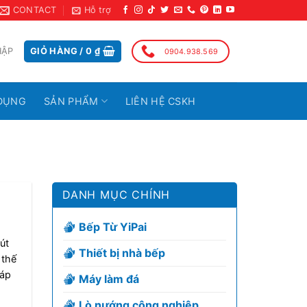
CONTACT
Hỗ trợ
HẬP
GIỎ HÀNG /
0
₫
0904.938.569
DỤNG
SẢN PHẨM
LIÊN HỆ CSKH
DANH MỤC CHÍNH
Bếp Từ YiPai
út
Thiết bị nhà bếp
 thế
háp
Máy làm đá
Lò nướng công nghiệp