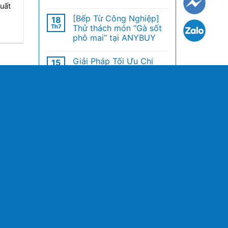
suất
[Bếp Từ Công Nghiệp]
18
Th7
Thử thách món “Gà sốt
phô mai” tại ANYBUY
Giải Pháp Tối Ưu Chi
15
Th7
Phí: Bếp Từ Công
Nghiệp Thay Thế Bếp
Gas
Hướng dẫn cài đặt tủ
13
Th7
đông Berjaya