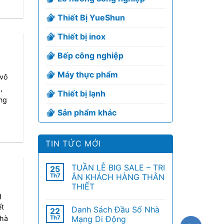
Thiết Bị YueShun
Thiết bị inox
Bếp công nghiệp
Máy thực phẩm
 vô
,
Thiết bị lạnh
ng
Sản phẩm khác
TIN TỨC MỚI
TUẦN LỄ BIG SALE – TRI
25
Th7
ÂN KHÁCH HÀNG THÂN
THIẾT
g
ết
Danh Sách Đầu Số Nhà
22
Th7
Mạng Di Động
nhà