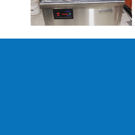
ĐIỀU KHOẢN & QUY ĐỊNH
GIỚI THIỆU