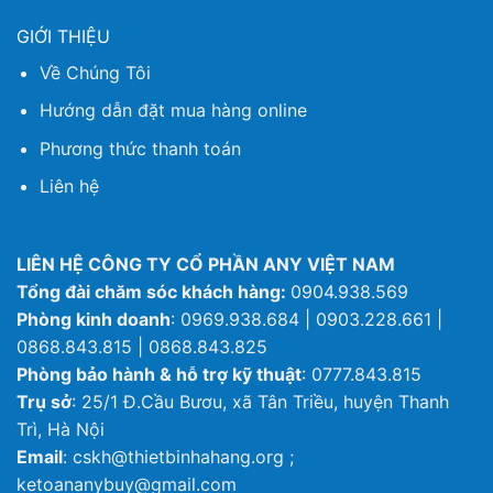
GIỚI THIỆU
Về Chúng Tôi
Hướng dẫn đặt mua hàng online
Phương thức thanh toán
Liên hệ
LIÊN HỆ CÔNG TY CỔ PHẦN ANY VIỆT NAM
Tổng đài chăm sóc khách hàng:
0904.938.569
Phòng kinh doanh
: 0969.938.684 | 0903.228.661 |
0868.843.815 | 0868.843.825
Phòng bảo hành & hỗ trợ kỹ thuật
: 0777.843.815
Trụ sở
: 25/1 Đ.Cầu Bươu, xã Tân Triều, huyện Thanh
Trì, Hà Nội
Email
: cskh@thietbinhahang.org ;
ketoananybuy@gmail.com