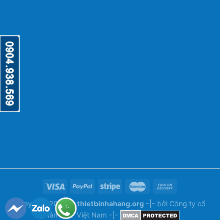
Copyright 2026 ©
thietbinhahang.org
-|- bởi
Công ty cổ
phần ANY Việt Nam
-|-