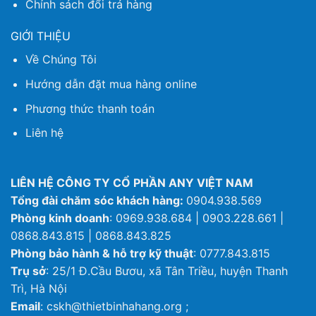
Chính sách đổi trả hàng
GIỚI THIỆU
Về Chúng Tôi
Hướng dẫn đặt mua hàng online
Phương thức thanh toán
Liên hệ
LIÊN HỆ CÔNG TY CỔ PHẦN ANY VIỆT NAM
Tổng đài chăm sóc khách hàng:
0904.938.569
Phòng kinh doanh
: 0969.938.684 | 0903.228.661 |
0868.843.815 | 0868.843.825
Phòng bảo hành & hỗ trợ kỹ thuật
: 0777.843.815
Trụ sở
: 25/1 Đ.Cầu Bươu, xã Tân Triều, huyện Thanh
Trì, Hà Nội
Email
: cskh@thietbinhahang.org ;