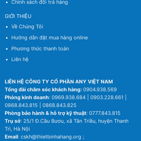
Chính sách đổi trả hàng
GIỚI THIỆU
Về Chúng Tôi
Hướng dẫn đặt mua hàng online
Phương thức thanh toán
Liên hệ
LIÊN HỆ CÔNG TY CỔ PHẦN ANY VIỆT NAM
Tổng đài chăm sóc khách hàng:
0904.938.569
Phòng kinh doanh
: 0969.938.684 | 0903.228.661 |
0868.843.815 | 0868.843.825
Phòng bảo hành & hỗ trợ kỹ thuật
: 0777.843.815
Trụ sở
: 25/1 Đ.Cầu Bươu, xã Tân Triều, huyện Thanh
Trì, Hà Nội
Email
: cskh@thietbinhahang.org ;