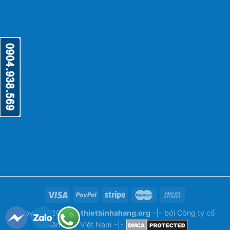
Copyright 2026 ©
thietbinhahang.org
-|- bởi
Công ty cổ
phần ANY Việt Nam
-|-