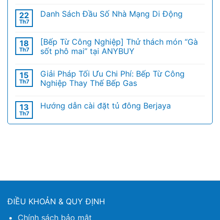
Danh Sách Đầu Số Nhà Mạng Di Động
22
Th7
[Bếp Từ Công Nghiệp] Thử thách món “Gà
18
Th7
sốt phô mai” tại ANYBUY
Giải Pháp Tối Ưu Chi Phí: Bếp Từ Công
15
Th7
Nghiệp Thay Thế Bếp Gas
Hướng dẫn cài đặt tủ đông Berjaya
13
Th7
ĐIỀU KHOẢN & QUY ĐỊNH
Chính sách bảo mật