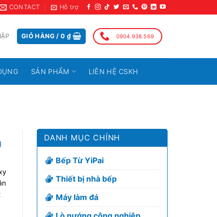
CONTACT
Hỗ trợ
HẬP
GIỎ HÀNG /
0
₫
0904.938.569
DỤNG
SẢN PHẨM
LIÊN HỆ CSKH
DANH MỤC CHÍNH
g
Bếp Từ YiPai
xy
Thiết bị nhà bếp
ân
t
Máy làm đá
Lò nướng công nghiệp