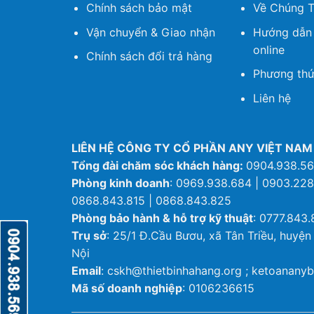
Chính sách bảo mật
Về Chúng T
Vận chuyển & Giao nhận
Hướng dẫn
online
Chính sách đổi trả hàng
Phương thứ
Liên hệ
LIÊN HỆ CÔNG TY CỔ PHẦN ANY VIỆT NAM
Tổng đài chăm sóc khách hàng:
0904.938.5
Phòng kinh doanh
: 0969.938.684 | 0903.228
0868.843.815 | 0868.843.825
Phòng bảo hành & hỗ trợ kỹ thuật
: 0777.843.
Trụ sở
: 25/1 Đ.Cầu Bươu, xã Tân Triều, huyện
Nội
Email
: cskh@thietbinhahang.org ; ketoanan
Mã số doanh nghiệp
: 0106236615