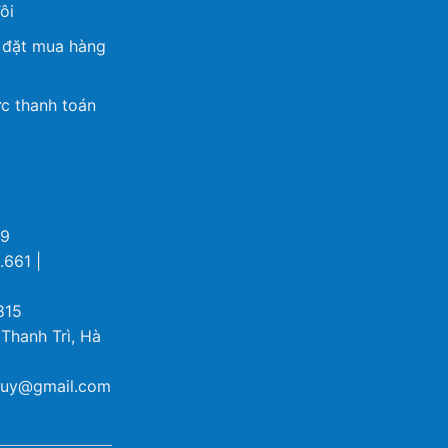
ôi
 đặt mua hàng
c thanh toán
69
.661 |
815
 Thanh Trì, Hà
ybuy@gmail.com