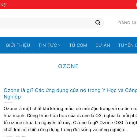
 Nội
ĐĂNG N
GIỚI THIỆU
TIN TỨC
TỦ CƠM
DỰ ÁN
TUYỂN 
OZONE
Ozone là gì? Các ứng dụng của nó trong Y Học và Côn
Nghiệp
Ozone là một chất khí không màu, có mùi đặc trưng và có tính o
hóa mạnh. Công thức hóa học của ozone là O3, nghĩa là mỗi ph
tử ozone chứa ba nguyên tử oxy. Ozone là gì? Ozone (O3) là mộ
chất khí có nhiều ứng dụng trong đời sống và công nghiệp...