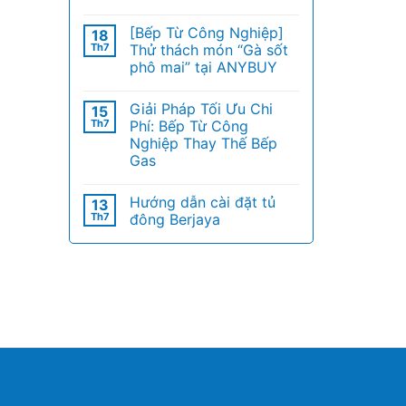
[Bếp Từ Công Nghiệp]
18
Th7
Thử thách món “Gà sốt
phô mai” tại ANYBUY
Giải Pháp Tối Ưu Chi
15
Th7
Phí: Bếp Từ Công
Nghiệp Thay Thế Bếp
Gas
Hướng dẫn cài đặt tủ
13
Th7
đông Berjaya