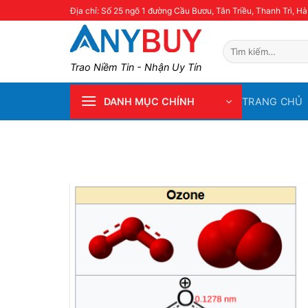
Skip
Địa chỉ: Số 25 ngõ 1 đường Cầu Bươu, Tân Triều, Thanh Trì, Hà
to
content
Tìm
kiếm:
Trao Niềm Tin - Nhận Uy Tín
TRANG CHỦ
DANH MỤC CHÍNH