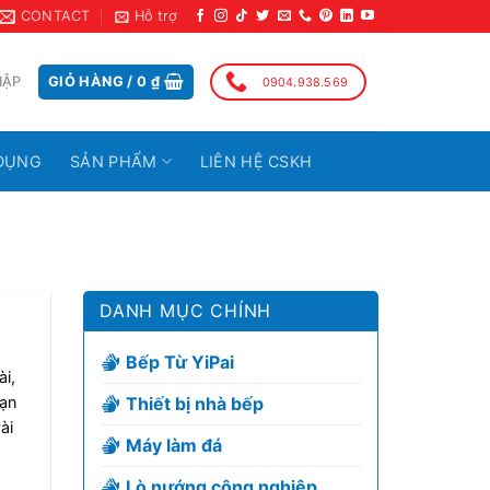
CONTACT
Hỗ trợ
HẬP
GIỎ HÀNG /
0
₫
0904.938.569
DỤNG
SẢN PHẨM
LIÊN HỆ CSKH
DANH MỤC CHÍNH
Bếp Từ YiPai
i,
Thiết bị nhà bếp
ạn
ài
Máy làm đá
Lò nướng công nghiệp