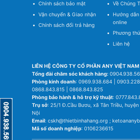
Chính sách bảo mật
Về Chúng T
Vận chuyển & Giao nhận
Hướng dẫn
online
Chính sách đổi trả hàng
Phương thứ
Liên hệ
LIÊN HỆ CÔNG TY CỔ PHẦN ANY VIỆT NAM
Tổng đài chăm sóc khách hàng:
0904.938.5
Phòng kinh doanh
: 0969.938.684 | 0903.228
0868.843.815 | 0868.843.825
Phòng bảo hành & hỗ trợ kỹ thuật
: 0777.843.
Trụ sở
: 25/1 Đ.Cầu Bươu, xã Tân Triều, huyện
Nội
Email
: cskh@thietbinhahang.org ; ketoanan
Mã số doanh nghiệp
: 0106236615