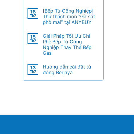
[Bếp Từ Công Nghiệp]
18
Th7
Thử thách món “Gà sốt
phô mai” tại ANYBUY
Giải Pháp Tối Ưu Chi
15
Th7
Phí: Bếp Từ Công
Nghiệp Thay Thế Bếp
Gas
Hướng dẫn cài đặt tủ
13
Th7
đông Berjaya