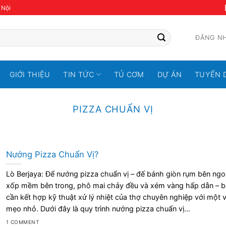
 Nội
ĐĂNG N
GIỚI THIỆU
TIN TỨC
TỦ CƠM
DỰ ÁN
TUYỂN 
PIZZA CHUẨN VỊ
Nướng Pizza Chuẩn Vị?
Lò Berjaya: Để nướng pizza chuẩn vị – đế bánh giòn rụm bên ngoà
xốp mềm bên trong, phô mai chảy đều và xém vàng hấp dẫn – b
cần kết hợp kỹ thuật xử lý nhiệt của thợ chuyên nghiệp với một v
mẹo nhỏ. Dưới đây là quy trình nướng pizza chuẩn vị...
1 COMMENT