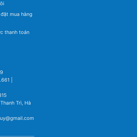
ôi
 đặt mua hàng
c thanh toán
69
.661 |
815
 Thanh Trì, Hà
ybuy@gmail.com