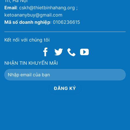
Trì, Hà Nội
Email
: cskh@thietbinhahang.org ;
ketoananybuy@gmail.com
Mã số doanh nghiệp
: 0106236615
Kết nối với chúng tôi
NHẬN TIN KHUYẾN MÃI