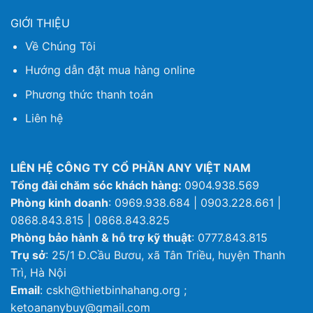
GIỚI THIỆU
Về Chúng Tôi
Hướng dẫn đặt mua hàng online
Phương thức thanh toán
Liên hệ
LIÊN HỆ CÔNG TY CỔ PHẦN ANY VIỆT NAM
Tổng đài chăm sóc khách hàng:
0904.938.569
Phòng kinh doanh
: 0969.938.684 | 0903.228.661 |
0868.843.815 | 0868.843.825
Phòng bảo hành & hỗ trợ kỹ thuật
: 0777.843.815
Trụ sở
: 25/1 Đ.Cầu Bươu, xã Tân Triều, huyện Thanh
Trì, Hà Nội
Email
: cskh@thietbinhahang.org ;
ketoananybuy@gmail.com