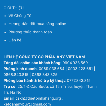
GIỚI THIỆU
Về Chúng Tôi
Hướng dẫn đặt mua hàng online
Phương thức thanh toán
Liên hệ
LIÊN HỆ CÔNG TY CỔ PHẦN ANY VIỆT NAM
Tổng đài chăm sóc khách hàng:
0904.938.569
Phòng kinh doanh
: 0969.938.684 | 0903.228.661 |
0868.843.815 | 0868.843.825
Phòng bảo hành & hỗ trợ kỹ thuật
: 0777.843.815
Trụ sở
: 25/1 Đ.Cầu Bươu, xã Tân Triều, huyện Thanh
Trì, Hà Nội
Email
: cskh@thietbinhahang.org ;
ketoananybuy@gmail.com