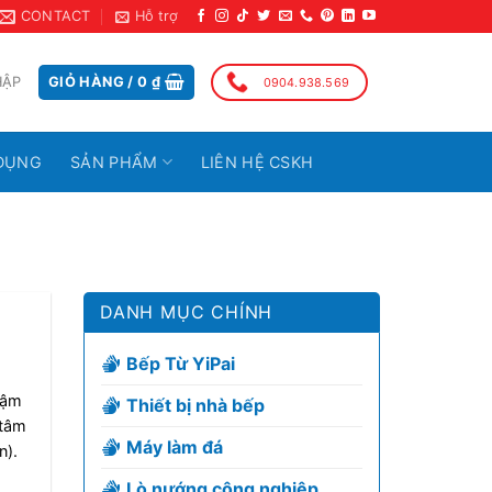
CONTACT
Hỗ trợ
HẬP
GIỎ HÀNG /
0
₫
0904.938.569
DỤNG
SẢN PHẨM
LIÊN HỆ CSKH
DANH MỤC CHÍNH
Bếp Từ YiPai
hậm
Thiết bị nhà bếp
 tâm
Máy làm đá
n).
Lò nướng công nghiệp