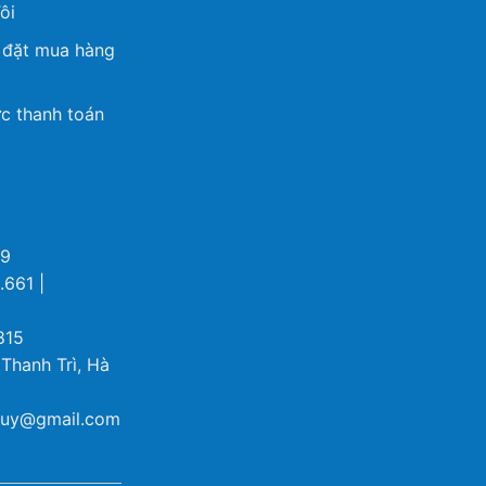
ôi
 đặt mua hàng
c thanh toán
69
.661 |
815
 Thanh Trì, Hà
ybuy@gmail.com