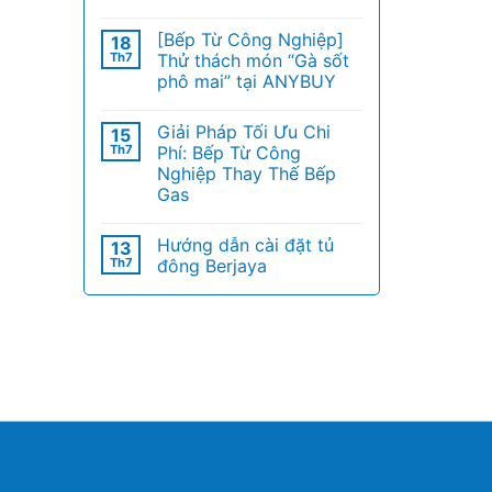
[Bếp Từ Công Nghiệp]
18
Th7
Thử thách món “Gà sốt
phô mai” tại ANYBUY
Giải Pháp Tối Ưu Chi
15
Th7
Phí: Bếp Từ Công
Nghiệp Thay Thế Bếp
Gas
Hướng dẫn cài đặt tủ
13
Th7
đông Berjaya