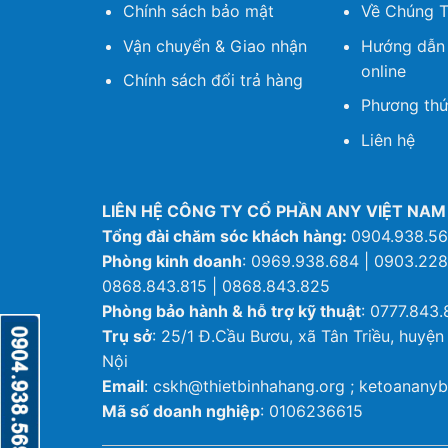
Chính sách bảo mật
Về Chúng T
Vận chuyển & Giao nhận
Hướng dẫn
online
Chính sách đổi trả hàng
Phương thứ
Liên hệ
LIÊN HỆ CÔNG TY CỔ PHẦN ANY VIỆT NAM
Tổng đài chăm sóc khách hàng:
0904.938.5
Phòng kinh doanh
: 0969.938.684 | 0903.228
0868.843.815 | 0868.843.825
Phòng bảo hành & hỗ trợ kỹ thuật
: 0777.843.
Trụ sở
: 25/1 Đ.Cầu Bươu, xã Tân Triều, huyện
Nội
Email
: cskh@thietbinhahang.org ; ketoanan
Mã số doanh nghiệp
: 0106236615