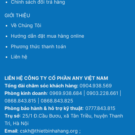
Chính sách đổi trả hàng
GIỚI THIỆU
Về Chúng Tôi
Hướng dẫn đặt mua hàng online
Phương thức thanh toán
Liên hệ
LIÊN HỆ CÔNG TY CỔ PHẦN ANY VIỆT NAM
Tổng đài chăm sóc khách hàng:
0904.938.569
Phòng kinh doanh
: 0969.938.684 | 0903.228.661 |
0868.843.815 | 0868.843.825
Phòng bảo hành & hỗ trợ kỹ thuật
: 0777.843.815
Trụ sở
: 25/1 Đ.Cầu Bươu, xã Tân Triều, huyện Thanh
Trì, Hà Nội
Email
: cskh@thietbinhahang.org ;