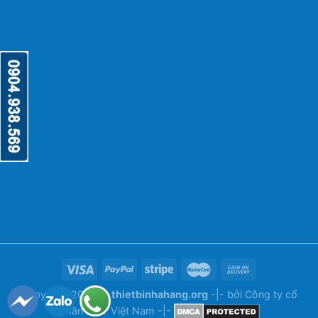
Copyright 2026 ©
thietbinhahang.org
-|- bởi
Công ty cổ
phần ANY Việt Nam
-|-