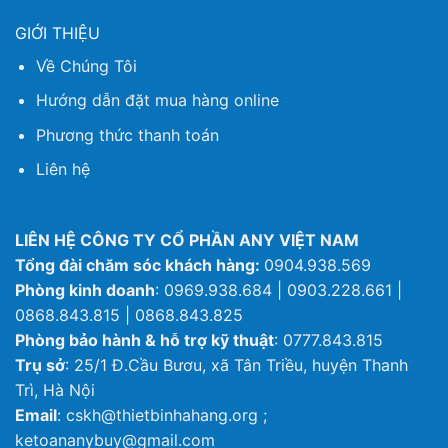
GIỚI THIỆU
Về Chúng Tôi
Hướng dẫn đặt mua hàng online
Phương thức thanh toán
Liên hệ
LIÊN HỆ CÔNG TY CỔ PHẦN ANY VIỆT NAM
Tổng đài chăm sóc khách hàng:
0904.938.569
Phòng kinh doanh
: 0969.938.684 | 0903.228.661 |
0868.843.815 | 0868.843.825
Phòng bảo hành & hỗ trợ kỹ thuật
: 0777.843.815
Trụ sở
: 25/1 Đ.Cầu Bươu, xã Tân Triều, huyện Thanh
Trì, Hà Nội
Email
: cskh@thietbinhahang.org ;
ketoananybuy@gmail.com