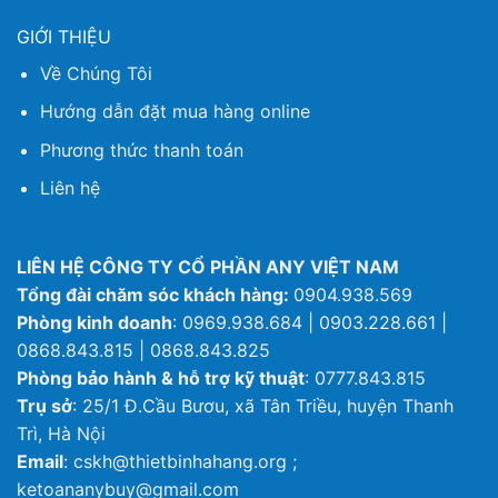
GIỚI THIỆU
Về Chúng Tôi
Hướng dẫn đặt mua hàng online
Phương thức thanh toán
Liên hệ
LIÊN HỆ CÔNG TY CỔ PHẦN ANY VIỆT NAM
Tổng đài chăm sóc khách hàng:
0904.938.569
Phòng kinh doanh
: 0969.938.684 | 0903.228.661 |
0868.843.815 | 0868.843.825
Phòng bảo hành & hỗ trợ kỹ thuật
: 0777.843.815
Trụ sở
: 25/1 Đ.Cầu Bươu, xã Tân Triều, huyện Thanh
Trì, Hà Nội
Email
: cskh@thietbinhahang.org ;
ketoananybuy@gmail.com