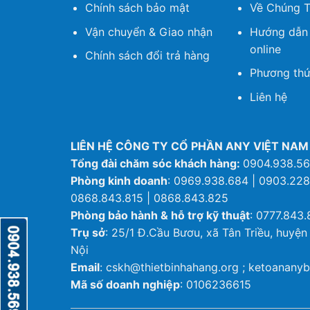
Chính sách bảo mật
Về Chúng T
Vận chuyển & Giao nhận
Hướng dẫn
online
Chính sách đổi trả hàng
Phương thứ
Liên hệ
LIÊN HỆ CÔNG TY CỔ PHẦN ANY VIỆT NAM
Tổng đài chăm sóc khách hàng:
0904.938.5
Phòng kinh doanh
: 0969.938.684 | 0903.228
0868.843.815 | 0868.843.825
Phòng bảo hành & hỗ trợ kỹ thuật
: 0777.843.
Trụ sở
: 25/1 Đ.Cầu Bươu, xã Tân Triều, huyện
Nội
Email
: cskh@thietbinhahang.org ; ketoanan
Mã số doanh nghiệp
: 0106236615