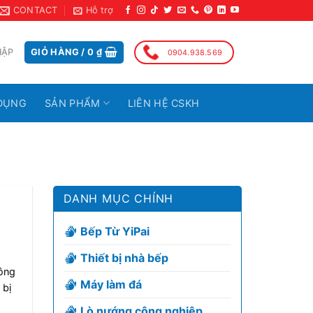
CONTACT
Hỗ trợ
HẬP
GIỎ HÀNG /
0
₫
0904.938.569
DỤNG
SẢN PHẨM
LIÊN HỆ CSKH
DANH MỤC CHÍNH
Bếp Từ YiPai
Thiết bị nhà bếp
công
Máy làm đá
 bị
Lò nướng công nghiệp