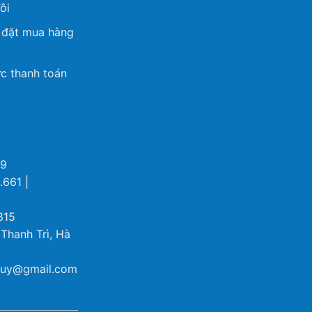
ôi
 đặt mua hàng
c thanh toán
69
.661 |
815
 Thanh Trì, Hà
ybuy@gmail.com