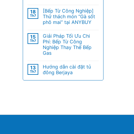
[Bếp Từ Công Nghiệp]
18
Th7
Thử thách món “Gà sốt
phô mai” tại ANYBUY
Giải Pháp Tối Ưu Chi
15
Th7
Phí: Bếp Từ Công
Nghiệp Thay Thế Bếp
Gas
Hướng dẫn cài đặt tủ
13
Th7
đông Berjaya