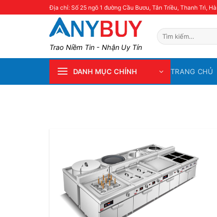
Skip
Địa chỉ: Số 25 ngõ 1 đường Cầu Bươu, Tân Triều, Thanh Trì, Hà
to
content
Tìm
kiếm:
Trao Niềm Tin - Nhận Uy Tín
TRANG CHỦ
DANH MỤC CHÍNH