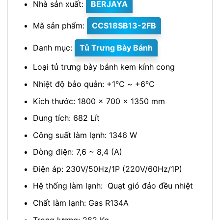
Nhà sản xuất:
BERJAYA
Mã sản phẩm:
CCS18SB13-2FB
Danh mục:
Tủ Trưng Bày Bánh
Loại tủ trưng bày bánh kem kính cong
Nhiệt độ bảo quản: +1℃ ~ +6℃
Kích thước: 1800 x 700 x 1350 mm
Dung tích: 682 Lít
Công suất làm lạnh: 1346 W
Dòng điện: 7,6 ~ 8,4 (A)
Điện áp: 230V/50Hz/1P (220V/60Hz/1P)
Hệ thống làm lạnh: Quạt gió đảo đều nhiệt
Chất làm lạnh: Gas R134A
Trọng lượng: 282 Kg