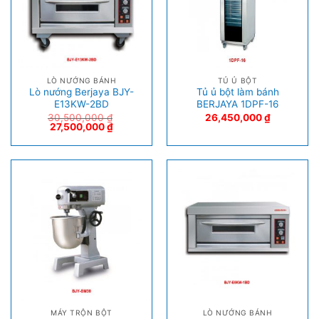
LÒ NƯỚNG BÁNH
TỦ Ủ BỘT
Lò nướng Berjaya BJY-
Tủ ủ bột làm bánh
E13KW-2BD
BERJAYA 1DPF-16
30,500,000
₫
26,450,000
₫
27,500,000
₫
MÁY TRỘN BỘT
LÒ NƯỚNG BÁNH