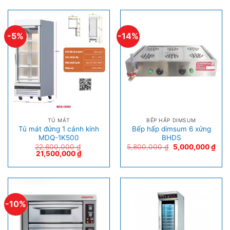
-5%
-14%
TỦ MÁT
BẾP HẤP DIMSUM
Tủ mát đứng 1 cánh kính
Bếp hấp dimsum 6 xửng
MDQ-1K500
BHDS
22,600,000
₫
5,800,000
₫
5,000,000
₫
21,500,000
₫
-10%