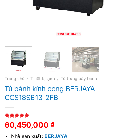
Trang chủ
/
Thiết bị lạnh
/
Tủ trưng bày bánh
Tủ bánh kính cong BERJAYA
CCS18SB13-2FB
5.00
1
trên 5
60,450,000
₫
dựa trên
đánh giá
Nhà sản xuất:
BERJAYA