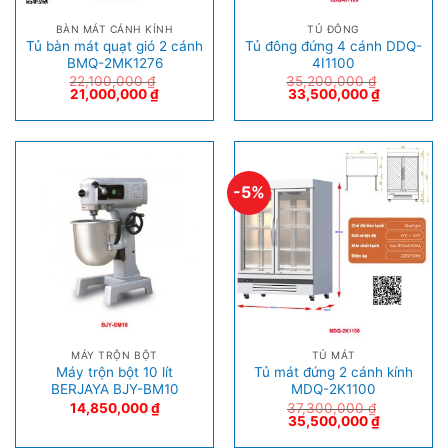
BÀN MÁT CÁNH KÍNH
TỦ ĐÔNG
Tủ bàn mát quạt gió 2 cánh
Tủ đông đứng 4 cánh DDQ-
BMQ-2MK1276
4I1100
22,100,000
₫
35,200,000
₫
21,000,000
₫
33,500,000
₫
-5%
MÁY TRỘN BỘT
TỦ MÁT
Máy trộn bột 10 lít
Tủ mát đứng 2 cánh kính
BERJAYA BJY-BM10
MDQ-2K1100
14,850,000
₫
37,300,000
₫
35,500,000
₫