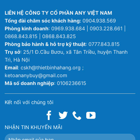
LIÊN HỆ CÔNG TY CỔ PHẦN ANY VIỆT NAM
Tổng đài chăm sóc khách hàng:
0904.938.569
Phòng kinh doanh
: 0969.938.684 | 0903.228.661 |
0868.843.815 | 0868.843.825
Phòng bảo hành & hỗ trợ kỹ thuật
: 0777.843.815
Trụ sở
: 25/1 Đ.Cầu Bươu, xã Tân Triều, huyện Thanh
Trì, Hà Nội
Email
: cskh@thietbinhahang.org ;
ketoananybuy@gmail.com
Mã số doanh nghiệp
: 0106236615
Kết nối với chúng tôi
NHẬN TIN KHUYẾN MÃI