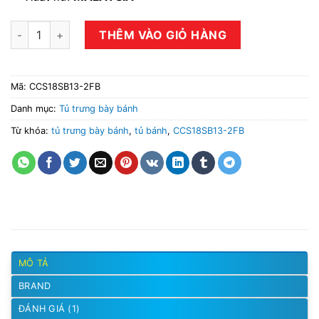
Tủ bánh kính cong BERJAYA CCS18SB13-2FB số lượng
THÊM VÀO GIỎ HÀNG
Mã:
CCS18SB13-2FB
Danh mục:
Tủ trưng bày bánh
Từ khóa:
tủ trưng bày bánh
,
tủ bánh
,
CCS18SB13-2FB
MÔ TẢ
BRAND
ĐÁNH GIÁ (1)