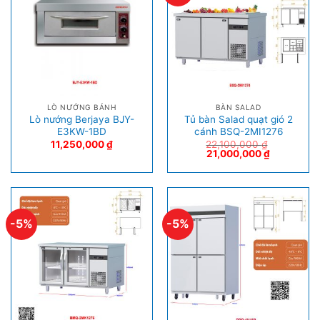
LÒ NƯỚNG BÁNH
BÀN SALAD
Lò nướng Berjaya BJY-
Tủ bàn Salad quạt gió 2
E3KW-1BD
cánh BSQ-2MI1276
11,250,000
₫
22,100,000
₫
21,000,000
₫
-5%
-5%