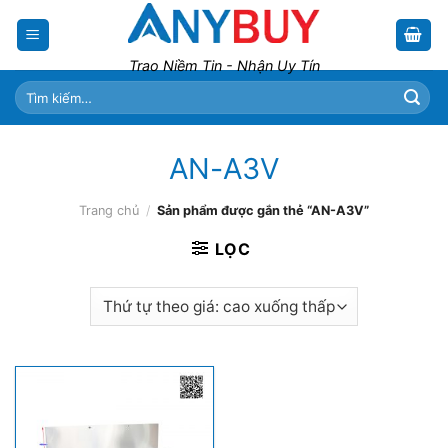
Skip
to
content
Trao Niềm Tin - Nhận Uy Tín
Tìm
kiếm:
AN-A3V
Trang chủ
/
Sản phẩm được gắn thẻ “AN-A3V”
LỌC