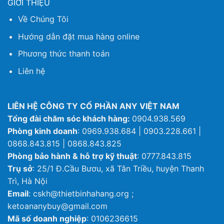
GIỚI THIỆU
Về Chúng Tôi
Hướng dẫn đặt mua hàng online
Phương thức thanh toán
Liên hệ
LIÊN HỆ CÔNG TY CỔ PHẦN ANY VIỆT NAM
Tổng đài chăm sóc khách hàng:
0904.938.569
Phòng kinh doanh
: 0969.938.684 | 0903.228.661 |
0868.843.815 | 0868.843.825
Phòng bảo hành & hỗ trợ kỹ thuật
: 0777.843.815
Trụ sở
: 25/1 Đ.Cầu Bươu, xã Tân Triều, huyện Thanh
Trì, Hà Nội
Email
: cskh@thietbinhahang.org ;
ketoananybuy@gmail.com
Mã số doanh nghiệp
: 0106236615