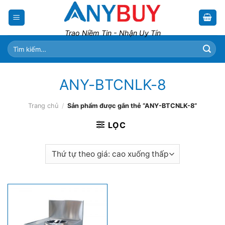
Skip
to
content
Trao Niềm Tin - Nhận Uy Tín
Tìm
kiếm:
ANY-BTCNLK-8
Trang chủ
/
Sản phẩm được gắn thẻ “ANY-BTCNLK-8”
LỌC