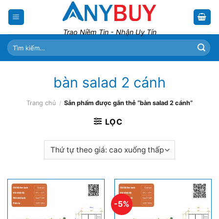
Skip
to
content
Trao Niềm Tin - Nhận Uy Tín
Tìm
kiếm:
bàn salad 2 cánh
Trang chủ
/
Sản phẩm được gắn thẻ “bàn salad 2 cánh”
LỌC
-5%