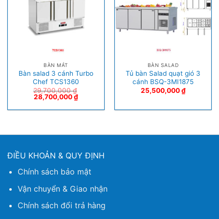
BÀN MÁT
BÀN SALAD
Bàn salad 3 cánh Turbo
Tủ bàn Salad quạt gió 3
Chef TCS1360
cánh BSQ-3MI1875
29,700,000
₫
25,500,000
₫
28,700,000
₫
ĐIỀU KHOẢN & QUY ĐỊNH
Chính sách bảo mật
Vận chuyển & Giao nhận
Chính sách đổi trả hàng