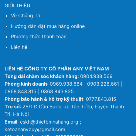
GIỚI THIỆU
Về Chúng Tôi
Hướng dẫn đặt mua hàng online
Phương thức thanh toán
Liên hệ
LIÊN HỆ CÔNG TY CỔ PHẦN ANY VIỆT NAM
Tổng đài chăm sóc khách hàng:
0904.938.569
Phòng kinh doanh
: 0969.938.684 | 0903.228.661 |
0868.843.815 | 0868.843.825
Phòng bảo hành & hỗ trợ kỹ thuật
: 0777.843.815
Trụ sở
: 25/1 Đ.Cầu Bươu, xã Tân Triều, huyện Thanh
Trì, Hà Nội
Email
: cskh@thietbinhahang.org ;
ketoananybuy@gmail.com