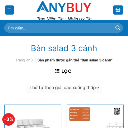
Skip
to
content
Trao Niềm Tin - Nhận Uy Tín
Tìm
kiếm:
Bàn salad 3 cánh
Trang chủ
/
Sản phẩm được gắn thẻ “Bàn salad 3 cánh”
LỌC
-3%