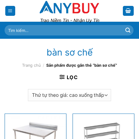
Skip
to
content
Trao Niềm Tin - Nhận Uy Tín
Tìm
kiếm:
bàn sơ chế
Trang chủ
/
Sản phẩm được gắn thẻ “bàn sơ chế”
LỌC