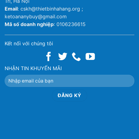
Trì, Hà Nội
Email
: cskh@thietbinhahang.org ;
ketoananybuy@gmail.com
Mã số doanh nghiệp
: 0106236615
Kết nối với chúng tôi
NHẬN TIN KHUYẾN MÃI