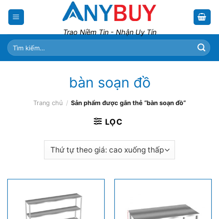
Skip
to
content
Trao Niềm Tin - Nhận Uy Tín
Tìm
kiếm:
bàn soạn đồ
Trang chủ
/
Sản phẩm được gắn thẻ “bàn soạn đồ”
LỌC