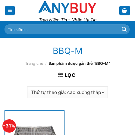
Skip
to
content
Trao Niềm Tin - Nhận Uy Tín
Tìm
kiếm:
BBQ-M
Trang chủ
/
Sản phẩm được gắn thẻ “BBQ-M”
LỌC
-31%