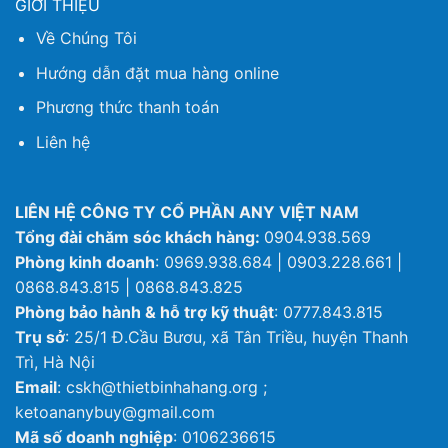
GIỚI THIỆU
Về Chúng Tôi
Hướng dẫn đặt mua hàng online
Phương thức thanh toán
Liên hệ
LIÊN HỆ CÔNG TY CỔ PHẦN ANY VIỆT NAM
Tổng đài chăm sóc khách hàng:
0904.938.569
Phòng kinh doanh
: 0969.938.684 | 0903.228.661 |
0868.843.815 | 0868.843.825
Phòng bảo hành & hỗ trợ kỹ thuật
: 0777.843.815
Trụ sở
: 25/1 Đ.Cầu Bươu, xã Tân Triều, huyện Thanh
Trì, Hà Nội
Email
: cskh@thietbinhahang.org ;
ketoananybuy@gmail.com
Mã số doanh nghiệp
: 0106236615