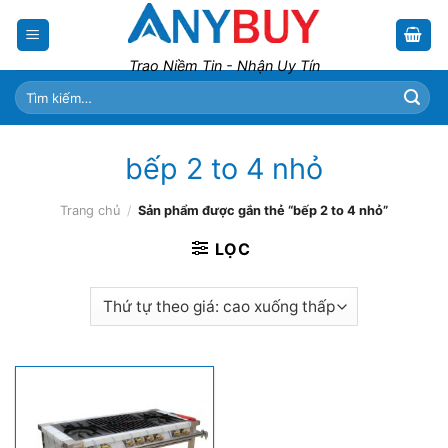
Skip
to
content
Trao Niềm Tin - Nhận Uy Tín
Tìm
kiếm:
bếp 2 to 4 nhỏ
Trang chủ
/
Sản phẩm được gắn thẻ “bếp 2 to 4 nhỏ”
LỌC