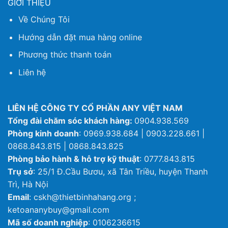
GIỚI THIỆU
Về Chúng Tôi
Hướng dẫn đặt mua hàng online
Phương thức thanh toán
Liên hệ
LIÊN HỆ CÔNG TY CỔ PHẦN ANY VIỆT NAM
Tổng đài chăm sóc khách hàng:
0904.938.569
Phòng kinh doanh
: 0969.938.684 | 0903.228.661 |
0868.843.815 | 0868.843.825
Phòng bảo hành & hỗ trợ kỹ thuật
: 0777.843.815
Trụ sở
: 25/1 Đ.Cầu Bươu, xã Tân Triều, huyện Thanh
Trì, Hà Nội
Email
: cskh@thietbinhahang.org ;
ketoananybuy@gmail.com
Mã số doanh nghiệp
: 0106236615