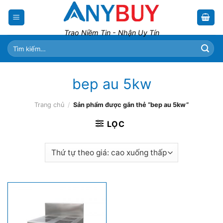
Skip
to
content
Trao Niềm Tin - Nhận Uy Tín
Tìm
kiếm:
bep au 5kw
Trang chủ
/
Sản phẩm được gắn thẻ “bep au 5kw”
LỌC