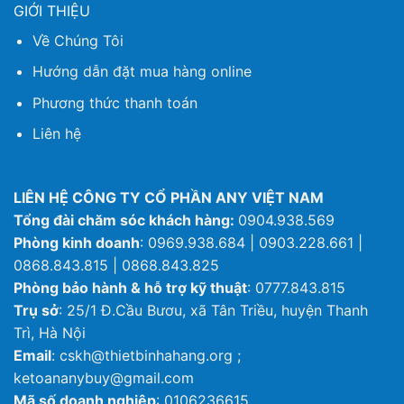
GIỚI THIỆU
Về Chúng Tôi
Hướng dẫn đặt mua hàng online
Phương thức thanh toán
Liên hệ
LIÊN HỆ CÔNG TY CỔ PHẦN ANY VIỆT NAM
Tổng đài chăm sóc khách hàng:
0904.938.569
Phòng kinh doanh
: 0969.938.684 | 0903.228.661 |
0868.843.815 | 0868.843.825
Phòng bảo hành & hỗ trợ kỹ thuật
: 0777.843.815
Trụ sở
: 25/1 Đ.Cầu Bươu, xã Tân Triều, huyện Thanh
Trì, Hà Nội
Email
: cskh@thietbinhahang.org ;
ketoananybuy@gmail.com
Mã số doanh nghiệp
: 0106236615