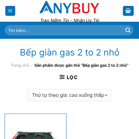
Skip
to
content
Trao Niềm Tin - Nhận Uy Tín
Tìm
kiếm:
Bếp giàn gas 2 to 2 nhỏ
Trang chủ
/
Sản phẩm được gắn thẻ “Bếp giàn gas 2 to 2 nhỏ”
LỌC