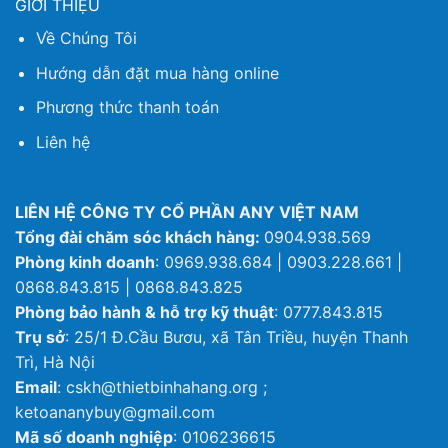
GIỚI THIỆU
Về Chúng Tôi
Hướng dẫn đặt mua hàng online
Phương thức thanh toán
Liên hệ
LIÊN HỆ CÔNG TY CỔ PHẦN ANY VIỆT NAM
Tổng đài chăm sóc khách hàng:
0904.938.569
Phòng kinh doanh
: 0969.938.684 | 0903.228.661 |
0868.843.815 | 0868.843.825
Phòng bảo hành & hỗ trợ kỹ thuật
: 0777.843.815
Trụ sở
: 25/1 Đ.Cầu Bươu, xã Tân Triều, huyện Thanh
Trì, Hà Nội
Email
: cskh@thietbinhahang.org ;
ketoananybuy@gmail.com
Mã số doanh nghiệp
: 0106236615