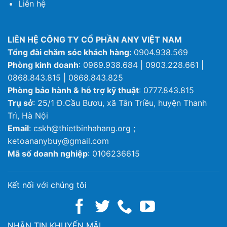
Liên hệ
LIÊN HỆ CÔNG TY CỔ PHẦN ANY VIỆT NAM
Tổng đài chăm sóc khách hàng:
0904.938.569
Phòng kinh doanh
: 0969.938.684 | 0903.228.661 |
0868.843.815 | 0868.843.825
Phòng bảo hành & hỗ trợ kỹ thuật
: 0777.843.815
Trụ sở
: 25/1 Đ.Cầu Bươu, xã Tân Triều, huyện Thanh
Trì, Hà Nội
Email
: cskh@thietbinhahang.org ;
ketoananybuy@gmail.com
Mã số doanh nghiệp
: 0106236615
Kết nối với chúng tôi
NHẬN TIN KHUYẾN MÃI