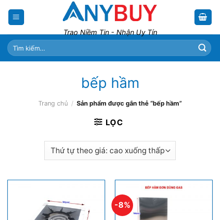
Skip
to
content
Trao Niềm Tin - Nhận Uy Tín
Tìm
kiếm:
bếp hầm
Trang chủ
/
Sản phẩm được gắn thẻ “bếp hầm”
LỌC
-8%