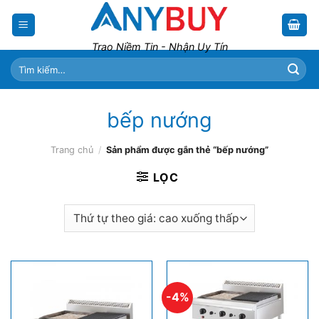
Skip
to
content
Trao Niềm Tin - Nhận Uy Tín
Tìm
kiếm:
bếp nướng
Trang chủ
/
Sản phẩm được gắn thẻ “bếp nướng”
LỌC
-4%