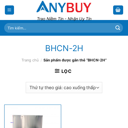
Skip
to
content
Trao Niềm Tin - Nhận Uy Tín
Tìm
kiếm:
BHCN-2H
Trang chủ
/
Sản phẩm được gắn thẻ “BHCN-2H”
LỌC