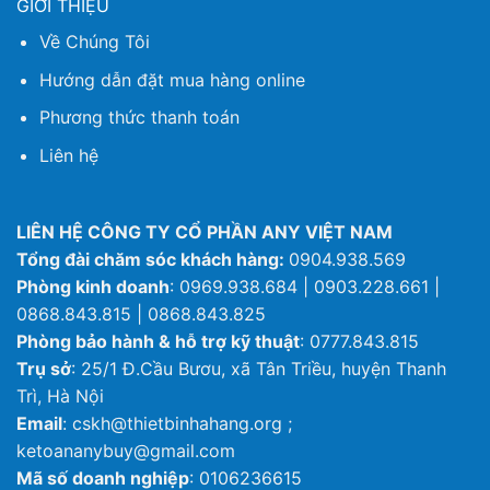
GIỚI THIỆU
Về Chúng Tôi
Hướng dẫn đặt mua hàng online
Phương thức thanh toán
Liên hệ
LIÊN HỆ CÔNG TY CỔ PHẦN ANY VIỆT NAM
Tổng đài chăm sóc khách hàng:
0904.938.569
Phòng kinh doanh
: 0969.938.684 | 0903.228.661 |
0868.843.815 | 0868.843.825
Phòng bảo hành & hỗ trợ kỹ thuật
: 0777.843.815
Trụ sở
: 25/1 Đ.Cầu Bươu, xã Tân Triều, huyện Thanh
Trì, Hà Nội
Email
: cskh@thietbinhahang.org ;
ketoananybuy@gmail.com
Mã số doanh nghiệp
: 0106236615