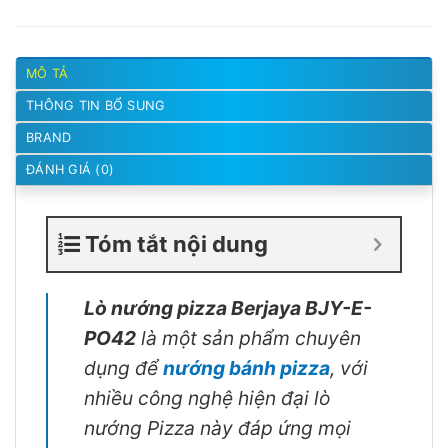
MÔ TẢ
THÔNG TIN BỔ SUNG
BRAND
ĐÁNH GIÁ (0)
Tóm tắt nội dung
Lò nướng pizza Berjaya BJY-E-
PO42
là một sản phẩm chuyên
dụng để
nướng bánh pizza
, với
nhiều công nghệ hiện đại lò
nướng Pizza này đáp ứng mọi