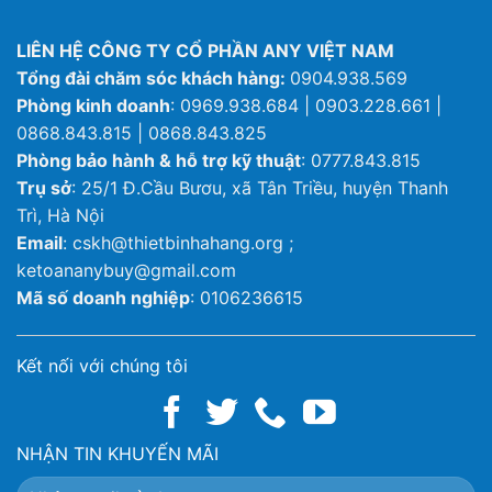
LIÊN HỆ CÔNG TY CỔ PHẦN ANY VIỆT NAM
Tổng đài chăm sóc khách hàng:
0904.938.569
Phòng kinh doanh
: 0969.938.684 | 0903.228.661 |
0868.843.815 | 0868.843.825
Phòng bảo hành & hỗ trợ kỹ thuật
: 0777.843.815
Trụ sở
: 25/1 Đ.Cầu Bươu, xã Tân Triều, huyện Thanh
Trì, Hà Nội
Email
: cskh@thietbinhahang.org ;
ketoananybuy@gmail.com
Mã số doanh nghiệp
: 0106236615
Kết nối với chúng tôi
NHẬN TIN KHUYẾN MÃI