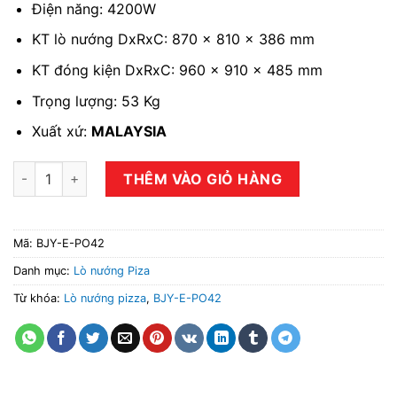
Điện năng: 4200W
KT lò nướng DxRxC: 870 x 810 x 386 mm
KT đóng kiện DxRxC: 960 x 910 x 485 mm
Trọng lượng: 53 Kg
Xuất xứ:
MALAYSIA
Lò nướng Pizza BERJAYA BJY-E-PO42 số lượng
THÊM VÀO GIỎ HÀNG
Mã:
BJY-E-PO42
Danh mục:
Lò nướng Piza
Từ khóa:
Lò nướng pizza
,
BJY-E-PO42