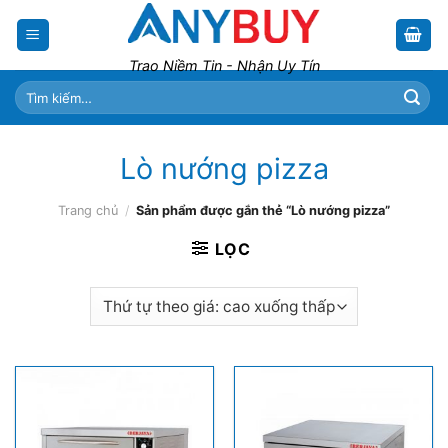
Skip
to
content
Trao Niềm Tin - Nhận Uy Tín
Tìm
kiếm:
Lò nướng pizza
Trang chủ
/
Sản phẩm được gắn thẻ “Lò nướng pizza”
LỌC