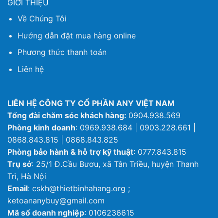
GIỚI THIỆU
Về Chúng Tôi
Hướng dẫn đặt mua hàng online
Phương thức thanh toán
Liên hệ
LIÊN HỆ CÔNG TY CỔ PHẦN ANY VIỆT NAM
Tổng đài chăm sóc khách hàng:
0904.938.569
Phòng kinh doanh
: 0969.938.684 | 0903.228.661 |
0868.843.815 | 0868.843.825
Phòng bảo hành & hỗ trợ kỹ thuật
: 0777.843.815
Trụ sở
: 25/1 Đ.Cầu Bươu, xã Tân Triều, huyện Thanh
Trì, Hà Nội
Email
: cskh@thietbinhahang.org ;
ketoananybuy@gmail.com
Mã số doanh nghiệp
: 0106236615