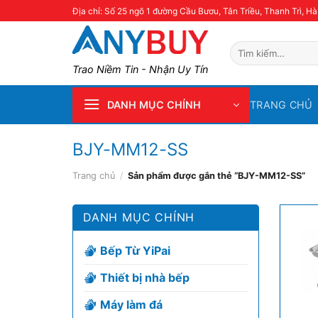
Skip
Địa chỉ: Số 25 ngõ 1 đường Cầu Bươu, Tân Triều, Thanh Trì, Hà
to
content
Tìm
kiếm:
Trao Niềm Tin - Nhận Uy Tín
TRANG CHỦ
DANH MỤC CHÍNH
BJY-MM12-SS
Trang chủ
/
Sản phẩm được gắn thẻ “BJY-MM12-SS”
DANH MỤC CHÍNH
Bếp Từ YiPai
Thiết bị nhà bếp
Máy làm đá