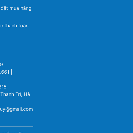
 đặt mua hàng
c thanh toán
69
.661 |
815
 Thanh Trì, Hà
ybuy@gmail.com