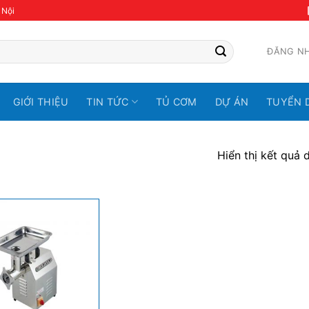
 Nội
ĐĂNG N
GIỚI THIỆU
TIN TỨC
TỦ CƠM
DỰ ÁN
TUYỂN 
Hiển thị kết quả 