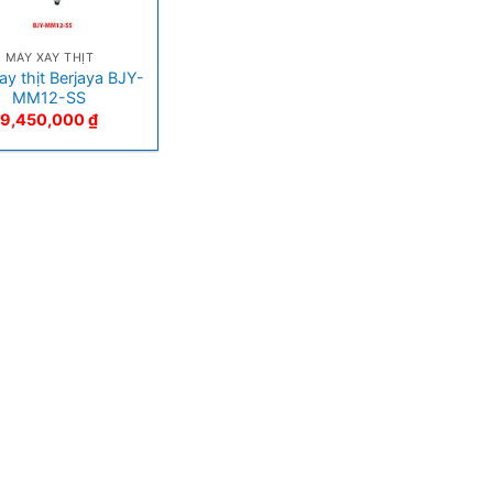
MÁY XAY THỊT
y thịt Berjaya BJY-
MM12-SS
9,450,000
₫