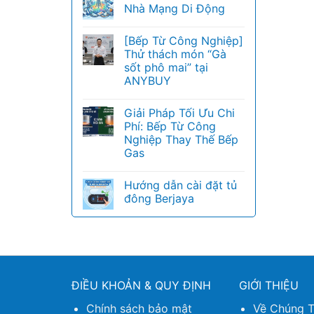
Nhà Mạng Di Động
[Bếp Từ Công Nghiệp]
Thử thách món “Gà
sốt phô mai” tại
ANYBUY
Giải Pháp Tối Ưu Chi
Phí: Bếp Từ Công
Nghiệp Thay Thế Bếp
Gas
Hướng dẫn cài đặt tủ
đông Berjaya
ĐIỀU KHOẢN & QUY ĐỊNH
GIỚI THIỆU
Chính sách bảo mật
Về Chúng T