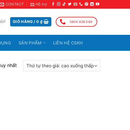
CONTACT
Hỗ trợ
HẬP
GIỎ HÀNG /
0
₫
0904.938.569
DỤNG
SẢN PHẨM
LIÊN HỆ CSKH
duy nhất