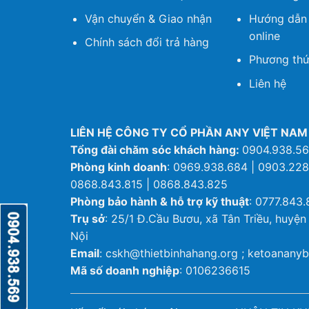
Vận chuyển & Giao nhận
Hướng dẫn
online
Chính sách đổi trả hàng
Phương thứ
Liên hệ
LIÊN HỆ CÔNG TY CỔ PHẦN ANY VIỆT NAM
Tổng đài chăm sóc khách hàng:
0904.938.5
Phòng kinh doanh
: 0969.938.684 | 0903.228
0868.843.815 | 0868.843.825
Phòng bảo hành & hỗ trợ kỹ thuật
: 0777.843.
Trụ sở
: 25/1 Đ.Cầu Bươu, xã Tân Triều, huyện
Nội
Email
: cskh@thietbinhahang.org ; ketoanan
Mã số doanh nghiệp
: 0106236615