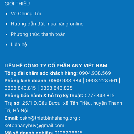
GIỚI THIỆU
Về Chúng Tôi
Hướng dẫn đặt mua hàng online
Phương thức thanh toán
Liên hệ
LIÊN HỆ CÔNG TY CỔ PHẦN ANY VIỆT NAM
Tổng đài chăm sóc khách hàng:
0904.938.569
Phòng kinh doanh
: 0969.938.684 | 0903.228.661 |
0868.843.815 | 0868.843.825
Phòng bảo hành & hỗ trợ kỹ thuật
: 0777.843.815
Trụ sở
: 25/1 Đ.Cầu Bươu, xã Tân Triều, huyện Thanh
Trì, Hà Nội
Email
: cskh@thietbinhahang.org ;
ketoananybuy@gmail.com
Mã số doanh nghiệp
: 0106236615