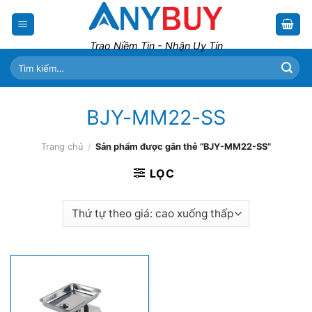
Skip
to
content
Trao Niềm Tin - Nhận Uy Tín
Tìm
kiếm:
BJY-MM22-SS
Trang chủ
/
Sản phẩm được gắn thẻ “BJY-MM22-SS”
LỌC